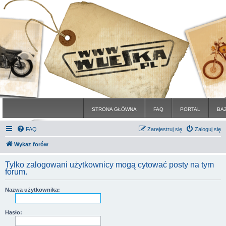
STRONA GŁÓWNA
FAQ
PORTAL
BA
FAQ
Zarejestruj się
Zaloguj się
Wykaz forów
Tylko zalogowani użytkownicy mogą cytować posty na tym
forum.
Nazwa użytkownika:
Hasło: