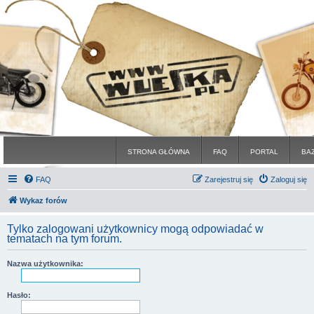
STRONA GŁÓWNA
FAQ
PORTAL
BA
FAQ
Zarejestruj się
Zaloguj się
Wykaz forów
Tylko zalogowani użytkownicy mogą odpowiadać w
tematach na tym forum.
Nazwa użytkownika:
Hasło: