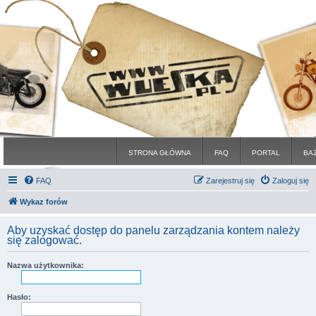
STRONA GŁÓWNA
FAQ
PORTAL
BA
FAQ
Zarejestruj się
Zaloguj się
Wykaz forów
Aby uzyskać dostęp do panelu zarządzania kontem należy
się zalogować.
Nazwa użytkownika:
Hasło: