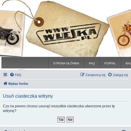
STRONA GŁÓWNA
FAQ
PORTAL
BA
FAQ
Zarejestruj się
Zaloguj się
Wykaz forów
Usuń ciasteczka witryny
Czy na pewno chcesz usunąć wszystkie ciasteczka utworzone przez tę
witrynę?