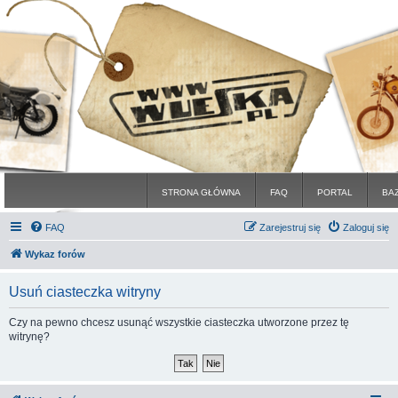
STRONA GŁÓWNA
FAQ
PORTAL
BA
FAQ
Zarejestruj się
Zaloguj się
Wykaz forów
Usuń ciasteczka witryny
Czy na pewno chcesz usunąć wszystkie ciasteczka utworzone przez tę
witrynę?