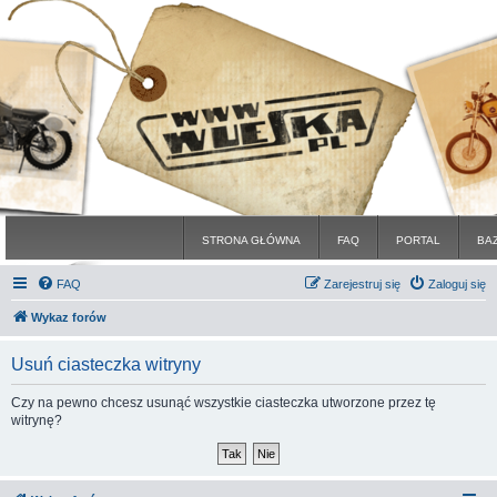
STRONA GŁÓWNA
FAQ
PORTAL
BA
FAQ
Zarejestruj się
Zaloguj się
Wykaz forów
Usuń ciasteczka witryny
Czy na pewno chcesz usunąć wszystkie ciasteczka utworzone przez tę
witrynę?