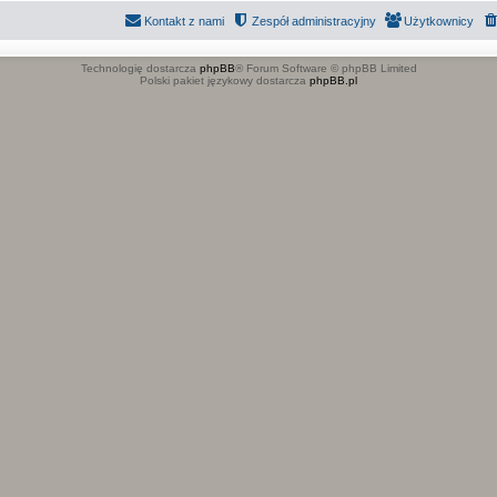
Kontakt z nami
Zespół administracyjny
Użytkownicy
Technologię dostarcza
phpBB
® Forum Software © phpBB Limited
Polski pakiet językowy dostarcza
phpBB.pl