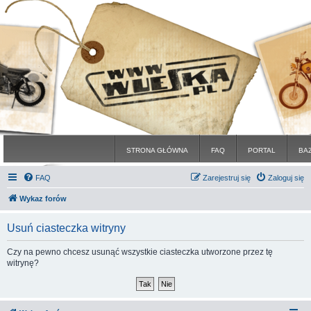
STRONA GŁÓWNA
FAQ
PORTAL
BA
FAQ
Zarejestruj się
Zaloguj się
Wykaz forów
Usuń ciasteczka witryny
Czy na pewno chcesz usunąć wszystkie ciasteczka utworzone przez tę
witrynę?