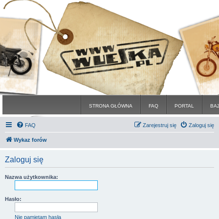
STRONA GŁÓWNA
FAQ
PORTAL
BA
FAQ
Zarejestruj się
Zaloguj się
Wykaz forów
Zaloguj się
Nazwa użytkownika:
Hasło:
Nie pamiętam hasła