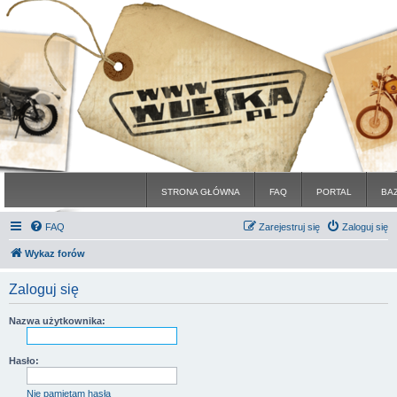
STRONA GŁÓWNA
FAQ
PORTAL
BA
FAQ
Zarejestruj się
Zaloguj się
Wykaz forów
Zaloguj się
Nazwa użytkownika:
Hasło:
Nie pamiętam hasła