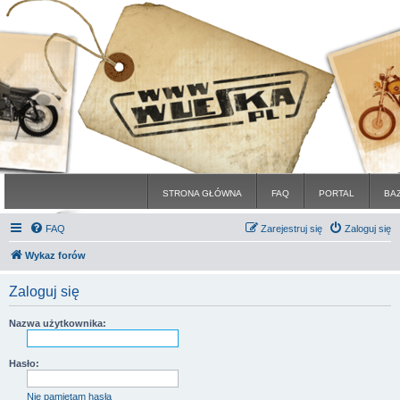
STRONA GŁÓWNA
FAQ
PORTAL
BA
FAQ
Zarejestruj się
Zaloguj się
Wykaz forów
Zaloguj się
Nazwa użytkownika:
Hasło:
Nie pamiętam hasła