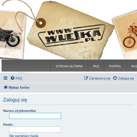
STRONA GŁÓWNA
FAQ
PORTAL
BA
FAQ
Zarejestruj się
Zaloguj się
Wykaz forów
Zaloguj się
Nazwa użytkownika:
Hasło:
Nie pamiętam hasła