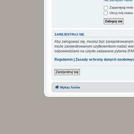
Nie pamiętam hasła
Zapamiętaj mnie
Ukryj mój status 
ZAREJESTRUJ SIĘ
Aby zalogować się, musisz być zarejestrowanym uż
może zarejestrowanym użytkownikom nadać wiel
odpowiedziami na często zadawane pytania (FAQ
Regulamin
|
Zasady ochrony danych osobowy
Zarejestruj się
Wykaz forów