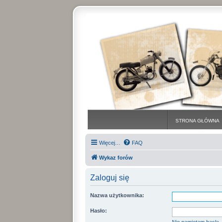
STRONA GŁÓWNA
Więcej…
FAQ
Wykaz forów
Zaloguj się
Nazwa użytkownika:
Hasło: