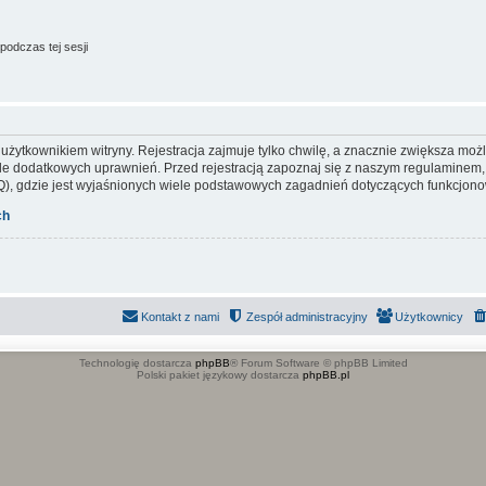
podczas tej sesji
ytkownikiem witryny. Rejestracja zajmuje tylko chwilę, a znacznie zwiększa możliw
e dodatkowych uprawnień. Przed rejestracją zapoznaj się z naszym regulaminem
), gdzie jest wyjaśnionych wiele podstawowych zagadnień dotyczących funkcjonow
ch
Kontakt z nami
Zespół administracyjny
Użytkownicy
Technologię dostarcza
phpBB
® Forum Software © phpBB Limited
Polski pakiet językowy dostarcza
phpBB.pl