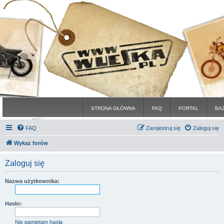
STRONA GŁÓWNA
FAQ
PORTAL
BA
FAQ
Zarejestruj się
Zaloguj się
Wykaz forów
Zaloguj się
Nazwa użytkownika:
Hasło:
Nie pamiętam hasła