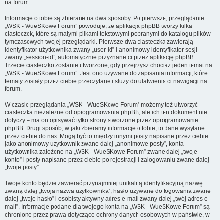
na forum.
Informacje o tobie są zbierane na dwa sposoby. Po pierwsze, przeglądanie
„WSK - WueSKowe Forum” powoduje, że aplikacja phpBB tworzy kilka
ciasteczek, które są małymi plikami tekstowymi pobranymi do katalogu plików
tymczasowych twojej przeglądarki. Pierwsze dwa ciasteczka zawierają
identyfikator użytkownika zwany „user-id” i anonimowy identyfikator sesji
zwany „session-id”, automatycznie przyznane ci przez aplikację phpBB.
Trzecie ciasteczko zostanie utworzone, gdy przejrzysz chociaż jeden temat na
„WSK - WueSKowe Forum”. Jest ono używane do zapisania informacji, które
tematy zostały przez ciebie przeczytane i służy do ułatwienia ci nawigacji na
forum.
W czasie przeglądania „WSK - WueSKowe Forum” możemy też utworzyć
ciasteczka niezależne od oprogramowania phpBB, ale ich ten dokument nie
dotyczy – ma on opisywać tylko strony stworzone przez oprogramowanie
phpBB. Drugi sposób, w jaki zbieramy informacje o tobie, to dane wysyłane
przez ciebie do nas. Mogą być to między innymi posty napisane przez ciebie
jako anonimowy użytkownik zwane dalej „anonimowe posty”, konta
użytkownika założone na „WSK - WueSKowe Forum” zwane dalej „twoje
konto” i posty napisane przez ciebie po rejestracji i zalogowaniu zwane dalej
„twoje posty”.
Twoje konto będzie zawierać przynajmniej unikalną identyfikacyjną nazwę
zwaną dalej „twoja nazwa użytkownika”, hasło używane do logowania zwane
dalej „twoje hasło” i osobisty aktywny adres e-mail zwany dalej „twój adres e-
mail”. Informacje podane dla twojego konta na „WSK - WueSKowe Forum” są
chronione przez prawa dotyczące ochrony danych osobowych w państwie, w