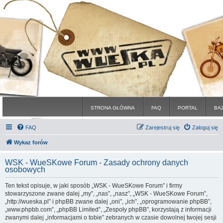
STRONA GŁÓWNA
FAQ
PORTAL
BA
FAQ
Zarejestruj się
Zaloguj się
Wykaz forów
WSK - WueSKowe Forum - Zasady ochrony danych
osobowych
Ten tekst opisuje, w jaki sposób „WSK - WueSKowe Forum” i firmy
stowarzyszone zwane dalej „my”, „nas”, „nasz”, „WSK - WueSKowe Forum”,
„http://wueska.pl” i phpBB zwane dalej „oni”, „ich”, „oprogramowanie phpBB”,
„www.phpbb.com”, „phpBB Limited”, „Zespoły phpBB”, korzystają z informacji
zwanymi dalej „informacjami o tobie” zebranych w czasie dowolnej twojej sesji