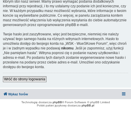
którym stoi nasz serwer. Mamy prawo wymagać podania dodatkowych
informacji przy rejestracji, i to my ustalamy czy podanie ich jest konieczne, czy
nie. W każdym przypadku masz możliwość wybrania, które informacje o twoim
koncie są wyświetlane publicznie. Co więcej, w panelu zarządzania kontem
masz możliwość włączenia lub wyłączenia wysyłania do ciebie automatycznie
generowanych przez oprogramowanie phpBB e-maili.
Twoje hasło jest zaszyfrowane, więc jest bezpieczne, niemniej nie należy
używać tego samego hasła na różnych witrynach internetowych. Hasło to
umożliwia dostęp do twojego konta na „WSK - WueSKowe Forum”, więc chroń
je i w żadnym wypadku nie podawaj
nikomu
. Jeśli je zapomnisz, użyj funkcji
„Nie pamiętam hasła”. Witryna poprosi cię o podanie nazwy użytkownika i
adresu e-mail. Po podaniu tych danych zostanie wygenerowane nowe hasło i
przesłane na podany przez ciebie adres e-mail. Umożliwi ono odzyskanie
dostępu do twojego konta.
Wróć do strony logowania
Wykaz forów
Technologię dostarcza
phpBB
® Forum Software © phpBB Limited
Polski pakiet językowy dostarcza
phpBB.pl