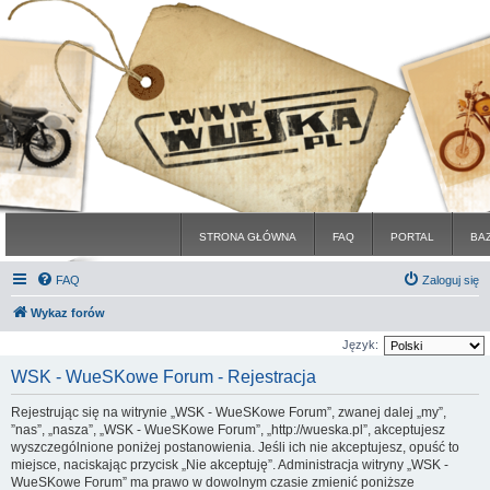
STRONA GŁÓWNA
FAQ
PORTAL
BA
FAQ
Zaloguj się
Wykaz forów
Język:
WSK - WueSKowe Forum - Rejestracja
Rejestrując się na witrynie „WSK - WueSKowe Forum”, zwanej dalej „my”,
”nas”, „nasza”, „WSK - WueSKowe Forum”, „http://wueska.pl”, akceptujesz
wyszczególnione poniżej postanowienia. Jeśli ich nie akceptujesz, opuść to
miejsce, naciskając przycisk „Nie akceptuję”. Administracja witryny „WSK -
WueSKowe Forum” ma prawo w dowolnym czasie zmienić poniższe