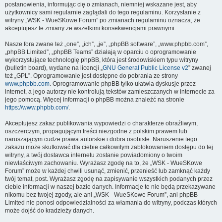
postanowienia, informując cię o zmianach, niemniej wskazane jest, aby
użytkownicy sami regularnie zaglądali do tego regulaminu. Korzystanie z
witryny „WSK - WueSKowe Forum” po zmianach regulaminu oznacza, że
akceptujesz te zmiany ze wszelkimi konsekwencjami prawnymi.
Nasze fora zwane też „one”, „ich”, „je”, „phpBB software”, „www.phpbb.com”,
„phpBB Limited”, „phpBB Teams” działają w oparciu o oprogramowanie
wykorzystujące technologię phpBB, która jest środowiskiem typu witryny
(bulletin board), wydane na licencji „
GNU General Public License v2
” zwanej
też „GPL”. Oprogramowanie jest dostępne do pobrania ze strony
www.phpbb.com
. Oprogramowanie phpBB tylko ułatwia dyskusje przez
internet, a jego autorzy nie kontrolują tekstów zamieszczanych w internecie za
jego pomocą. Więcej informacji o phpBB można znaleźć na stronie
https://www.phpbb.com/
.
Akceptujesz zakaz publikowania wypowiedzi o charakterze obraźliwym,
oszczerczym, propagującym treści niezgodne z polskim prawem lub
naruszającym cudze prawa autorskie i dobra osobiste. Naruszenie tego
zakazu może skutkować dla ciebie całkowitym zablokowaniem dostępu do tej
witryny, a twój dostawca internetu zostanie powiadomiony o twoim
niewłaściwym zachowaniu. Wyrażasz zgodę na to, że „WSK - WueSKowe
Forum” może w każdej chwili usunąć, zmienić, przenieść lub zamknąć każdy
twój temat, post. Wyrażasz zgodę na zapisywanie wszystkich podanych przez
ciebie informacji w naszej bazie danych. Informacje te nie będą przekazywane
nikomu bez twojej zgody, ale ani „WSK - WueSKowe Forum”, ani phpBB
Limited nie ponosi odpowiedzialności za włamania do witryny, podczas których
może dojść do kradzieży danych.