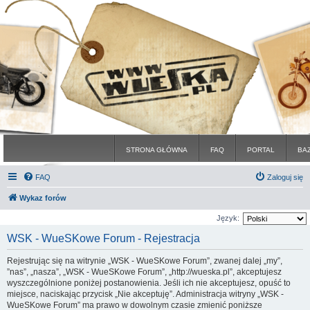
STRONA GŁÓWNA
FAQ
PORTAL
BA
FAQ
Zaloguj się
Wykaz forów
Język:
WSK - WueSKowe Forum - Rejestracja
Rejestrując się na witrynie „WSK - WueSKowe Forum”, zwanej dalej „my”,
”nas”, „nasza”, „WSK - WueSKowe Forum”, „http://wueska.pl”, akceptujesz
wyszczególnione poniżej postanowienia. Jeśli ich nie akceptujesz, opuść to
miejsce, naciskając przycisk „Nie akceptuję”. Administracja witryny „WSK -
WueSKowe Forum” ma prawo w dowolnym czasie zmienić poniższe