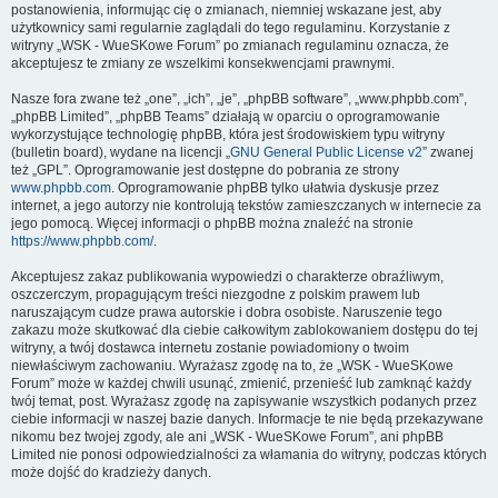
postanowienia, informując cię o zmianach, niemniej wskazane jest, aby
użytkownicy sami regularnie zaglądali do tego regulaminu. Korzystanie z
witryny „WSK - WueSKowe Forum” po zmianach regulaminu oznacza, że
akceptujesz te zmiany ze wszelkimi konsekwencjami prawnymi.
Nasze fora zwane też „one”, „ich”, „je”, „phpBB software”, „www.phpbb.com”,
„phpBB Limited”, „phpBB Teams” działają w oparciu o oprogramowanie
wykorzystujące technologię phpBB, która jest środowiskiem typu witryny
(bulletin board), wydane na licencji „
GNU General Public License v2
” zwanej
też „GPL”. Oprogramowanie jest dostępne do pobrania ze strony
www.phpbb.com
. Oprogramowanie phpBB tylko ułatwia dyskusje przez
internet, a jego autorzy nie kontrolują tekstów zamieszczanych w internecie za
jego pomocą. Więcej informacji o phpBB można znaleźć na stronie
https://www.phpbb.com/
.
Akceptujesz zakaz publikowania wypowiedzi o charakterze obraźliwym,
oszczerczym, propagującym treści niezgodne z polskim prawem lub
naruszającym cudze prawa autorskie i dobra osobiste. Naruszenie tego
zakazu może skutkować dla ciebie całkowitym zablokowaniem dostępu do tej
witryny, a twój dostawca internetu zostanie powiadomiony o twoim
niewłaściwym zachowaniu. Wyrażasz zgodę na to, że „WSK - WueSKowe
Forum” może w każdej chwili usunąć, zmienić, przenieść lub zamknąć każdy
twój temat, post. Wyrażasz zgodę na zapisywanie wszystkich podanych przez
ciebie informacji w naszej bazie danych. Informacje te nie będą przekazywane
nikomu bez twojej zgody, ale ani „WSK - WueSKowe Forum”, ani phpBB
Limited nie ponosi odpowiedzialności za włamania do witryny, podczas których
może dojść do kradzieży danych.