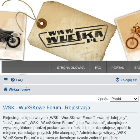
STRONA GŁÓWNA
FAQ
PORTAL
BA
FAQ
Zaloguj się
Wykaz forów
Język:
WSK - WueSKowe Forum - Rejestracja
Rejestrując się na witrynie „WSK - WueSKowe Forum”, zwanej dalej „my”,
”nas”, „nasza”, „WSK - WueSKowe Forum”, „http://wueska.pl”, akceptujesz
wyszczególnione poniżej postanowienia. Jeśli ich nie akceptujesz, opuść to
miejsce, naciskając przycisk „Nie akceptuję”. Administracja witryny „WSK -
WueSKowe Forum” ma prawo w dowolnym czasie zmienić poniższe