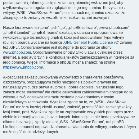
postanowienia, informując cię o zmianach, niemniej wskazane jest, aby
użytkownicy sami regularnie zaglądali do tego regulaminu. Korzystanie z
witryny „WSK - WueSKowe Forum” po zmianach regulaminu oznacza, że
akceptujesz te zmiany ze wszelkimi konsekwencjami prawnymi.
Nasze fora zwane też „one”, „ich”, „je”, „phpBB software”, „www.phpbb.com”,
„phpBB Limited”, „phpBB Teams” działają w oparciu o oprogramowanie
wykorzystujące technologię phpBB, która jest środowiskiem typu witryny
(bulletin board), wydane na licencji „
GNU General Public License v2
” zwanej
też „GPL”. Oprogramowanie jest dostępne do pobrania ze strony
www.phpbb.com
. Oprogramowanie phpBB tylko ułatwia dyskusje przez
internet, a jego autorzy nie kontrolują tekstów zamieszczanych w internecie za
jego pomocą. Więcej informacji o phpBB można znaleźć na stronie
https://www.phpbb.com/
.
Akceptujesz zakaz publikowania wypowiedzi o charakterze obraźliwym,
oszczerczym, propagującym treści niezgodne z polskim prawem lub
naruszającym cudze prawa autorskie i dobra osobiste. Naruszenie tego
zakazu może skutkować dla ciebie całkowitym zablokowaniem dostępu do tej
witryny, a twój dostawca internetu zostanie powiadomiony o twoim
niewłaściwym zachowaniu. Wyrażasz zgodę na to, że „WSK - WueSKowe
Forum” może w każdej chwili usunąć, zmienić, przenieść lub zamknąć każdy
twój temat, post. Wyrażasz zgodę na zapisywanie wszystkich podanych przez
ciebie informacji w naszej bazie danych. Informacje te nie będą przekazywane
nikomu bez twojej zgody, ale ani „WSK - WueSKowe Forum”, ani phpBB
Limited nie ponosi odpowiedzialności za włamania do witryny, podczas których
może dojść do kradzieży danych.