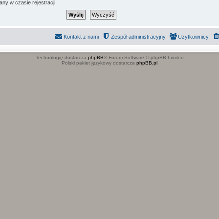
ny w czasie rejestracji.
Kontakt z nami
Zespół administracyjny
Użytkownicy
Technologię dostarcza
phpBB
® Forum Software © phpBB Limited
Polski pakiet językowy dostarcza
phpBB.pl