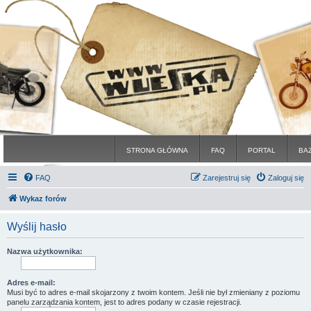
STRONA GŁÓWNA
FAQ
PORTAL
BA
FAQ
Zarejestruj się
Zaloguj się
Wykaz forów
Wyślij hasło
Nazwa użytkownika:
Adres e-mail:
Musi być to adres e-mail skojarzony z twoim kontem. Jeśli nie był zmieniany z poziomu
panelu zarządzania kontem, jest to adres podany w czasie rejestracji.