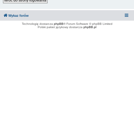
Wróć do strony logowania
Wykaz forów
Technologię dostarcza
phpBB
® Forum Software © phpBB Limited
Polski pakiet językowy dostarcza
phpBB.pl