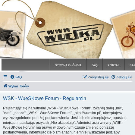
STRONA GŁÓWNA
FAQ
PORTAL
BA
FAQ
Zarejestruj się
Zaloguj się
Wykaz forów
WSK - WueSKowe Forum - Regulamin
Rejestrując się na witrynie „WSK - WueSKowe Forum”, zwanej dalej „my”,
”nas”, „nasza”, „WSK - WueSKowe Forum”, „http://wueska.pl”, akceptujesz
wyszczególnione poniżej postanowienia. Jeśli ich nie akceptujesz, opuść to
miejsce, naciskając przycisk „Nie akceptuję”. Administracja witryny „WSK -
WueSKowe Forum” ma prawo w dowolnym czasie zmienić poniższe
postanowienia, informując cię o zmianach, niemniej wskazane jest, aby