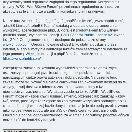
użytkownicy sami regularnie zaglądali do tego regulaminu. Korzystanie z
witryny „WSK - WueSKowe Forum” po zmianach regulaminu oznacza, że
akceptujesz te zmiany ze wszelkimi konsekwencjami prawnymi.
Nasze fora zwane też „one”, „ich”, „je”, „phpBB software”, „www.phpbb.com”,
„phpBB Limited”, „phpBB Teams” działają w oparciu o oprogramowanie
wykorzystujące technologię phpBB, która jest środowiskiem typu witryny
(bulletin board), wydane na licencji „
GNU General Public License v2
” zwanej
też „GPL”. Oprogramowanie jest dostępne do pobrania ze strony
www.phpbb.com
. Oprogramowanie phpBB tylko ułatwia dyskusje przez
internet, a jego autorzy nie kontrolują tekstów zamieszczanych w internecie za
jego pomocą. Więcej informacji o phpBB można znaleźć na stronie
https://www.phpbb.com/
.
Akceptujesz zakaz publikowania wypowiedzi o charakterze obraźliwym,
oszczerczym, propagującym treści niezgodne z polskim prawem lub
naruszającym cudze prawa autorskie i dobra osobiste. Naruszenie tego
zakazu może skutkować dla ciebie całkowitym zablokowaniem dostępu do tej
witryny, a twój dostawca internetu zostanie powiadomiony o twoim
niewłaściwym zachowaniu. Wyrażasz zgodę na to, że „WSK - WueSKowe
Forum” może w każdej chwili usunąć, zmienić, przenieść lub zamknąć każdy
twój temat, post. Wyrażasz zgodę na zapisywanie wszystkich podanych przez
ciebie informacji w naszej bazie danych. Informacje te nie będą przekazywane
nikomu bez twojej zgody, ale ani „WSK - WueSKowe Forum”, ani phpBB
Limited nie ponosi odpowiedzialności za włamania do witryny, podczas których
może dojść do kradzieży danych.