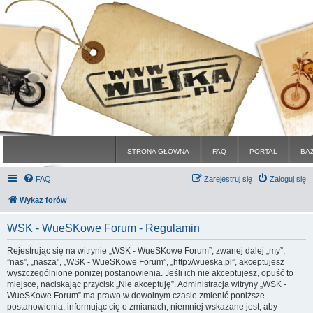
STRONA GŁÓWNA
FAQ
PORTAL
BA
FAQ
Zarejestruj się
Zaloguj się
Wykaz forów
WSK - WueSKowe Forum - Regulamin
Rejestrując się na witrynie „WSK - WueSKowe Forum”, zwanej dalej „my”,
”nas”, „nasza”, „WSK - WueSKowe Forum”, „http://wueska.pl”, akceptujesz
wyszczególnione poniżej postanowienia. Jeśli ich nie akceptujesz, opuść to
miejsce, naciskając przycisk „Nie akceptuję”. Administracja witryny „WSK -
WueSKowe Forum” ma prawo w dowolnym czasie zmienić poniższe
postanowienia, informując cię o zmianach, niemniej wskazane jest, aby