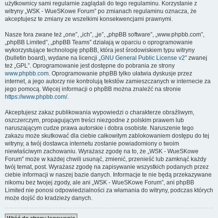
użytkownicy sami regularnie zaglądali do tego regulaminu. Korzystanie z
witryny „WSK - WueSKowe Forum” po zmianach regulaminu oznacza, że
akceptujesz te zmiany ze wszelkimi konsekwencjami prawnymi.
Nasze fora zwane też „one”, „ich”, „je”, „phpBB software”, „www.phpbb.com”,
„phpBB Limited”, „phpBB Teams” działają w oparciu o oprogramowanie
wykorzystujące technologię phpBB, która jest środowiskiem typu witryny
(bulletin board), wydane na licencji „
GNU General Public License v2
” zwanej
też „GPL”. Oprogramowanie jest dostępne do pobrania ze strony
www.phpbb.com
. Oprogramowanie phpBB tylko ułatwia dyskusje przez
internet, a jego autorzy nie kontrolują tekstów zamieszczanych w internecie za
jego pomocą. Więcej informacji o phpBB można znaleźć na stronie
https://www.phpbb.com/
.
Akceptujesz zakaz publikowania wypowiedzi o charakterze obraźliwym,
oszczerczym, propagującym treści niezgodne z polskim prawem lub
naruszającym cudze prawa autorskie i dobra osobiste. Naruszenie tego
zakazu może skutkować dla ciebie całkowitym zablokowaniem dostępu do tej
witryny, a twój dostawca internetu zostanie powiadomiony o twoim
niewłaściwym zachowaniu. Wyrażasz zgodę na to, że „WSK - WueSKowe
Forum” może w każdej chwili usunąć, zmienić, przenieść lub zamknąć każdy
twój temat, post. Wyrażasz zgodę na zapisywanie wszystkich podanych przez
ciebie informacji w naszej bazie danych. Informacje te nie będą przekazywane
nikomu bez twojej zgody, ale ani „WSK - WueSKowe Forum”, ani phpBB
Limited nie ponosi odpowiedzialności za włamania do witryny, podczas których
może dojść do kradzieży danych.