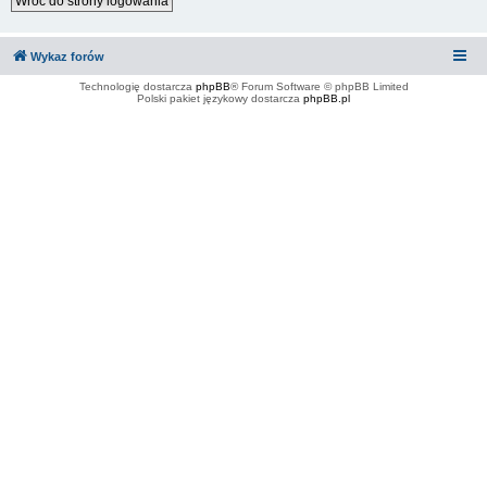
Wróć do strony logowania
Wykaz forów
Technologię dostarcza
phpBB
® Forum Software © phpBB Limited
Polski pakiet językowy dostarcza
phpBB.pl