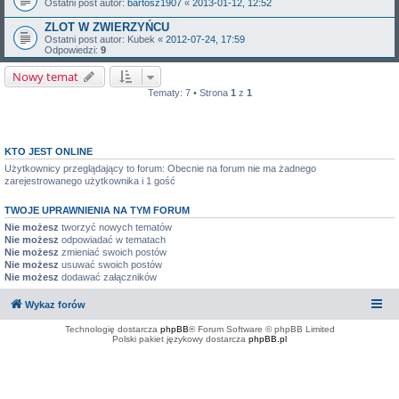
Ostatni post autor:
bartosz1907
«
2013-01-12, 12:52
ZLOT W ZWIERZYŃCU
Ostatni post autor:
Kubek
«
2012-07-24, 17:59
Odpowiedzi:
9
Nowy temat
Tematy: 7 • Strona
1
z
1
KTO JEST ONLINE
Użytkownicy przeglądający to forum: Obecnie na forum nie ma żadnego
zarejestrowanego użytkownika i 1 gość
TWOJE UPRAWNIENIA NA TYM FORUM
Nie możesz
tworzyć nowych tematów
Nie możesz
odpowiadać w tematach
Nie możesz
zmieniać swoich postów
Nie możesz
usuwać swoich postów
Nie możesz
dodawać załączników
Wykaz forów
Technologię dostarcza
phpBB
® Forum Software © phpBB Limited
Polski pakiet językowy dostarcza
phpBB.pl