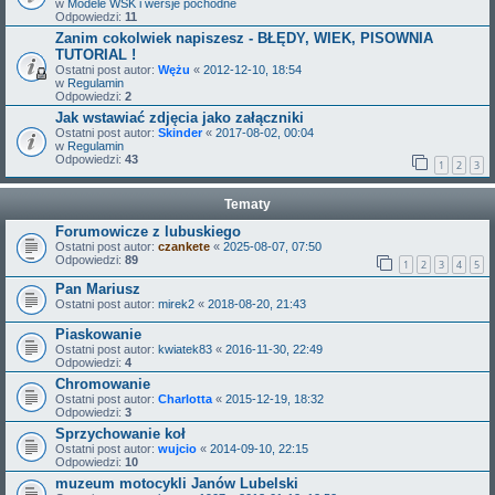
w
Modele WSK i wersje pochodne
Odpowiedzi:
11
Zanim cokolwiek napiszesz - BŁĘDY, WIEK, PISOWNIA
TUTORIAL !
Ostatni post autor:
Wężu
«
2012-12-10, 18:54
w
Regulamin
Odpowiedzi:
2
Jak wstawiać zdjęcia jako załączniki
Ostatni post autor:
Skinder
«
2017-08-02, 00:04
w
Regulamin
Odpowiedzi:
43
1
2
3
Tematy
Forumowicze z lubuskiego
Ostatni post autor:
czankete
«
2025-08-07, 07:50
Odpowiedzi:
89
1
2
3
4
5
Pan Mariusz
Ostatni post autor:
mirek2
«
2018-08-20, 21:43
Piaskowanie
Ostatni post autor:
kwiatek83
«
2016-11-30, 22:49
Odpowiedzi:
4
Chromowanie
Ostatni post autor:
Charlotta
«
2015-12-19, 18:32
Odpowiedzi:
3
Sprzychowanie koł
Ostatni post autor:
wujcio
«
2014-09-10, 22:15
Odpowiedzi:
10
muzeum motocykli Janów Lubelski