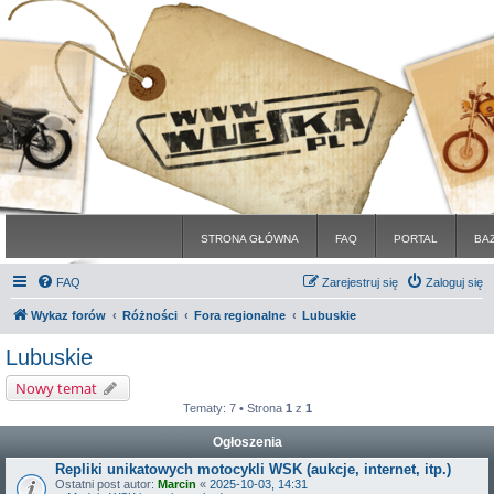
STRONA GŁÓWNA
FAQ
PORTAL
BA
FAQ
Zarejestruj się
Zaloguj się
Wykaz forów
Różności
Fora regionalne
Lubuskie
Lubuskie
Nowy temat
Tematy: 7 • Strona
1
z
1
Ogłoszenia
Repliki unikatowych motocykli WSK (aukcje, internet, itp.)
Ostatni post autor:
Marcin
«
2025-10-03, 14:31