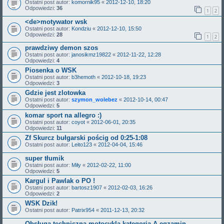
Ostatni post autor:
komornik95
«
2012-12-10, 18:20
Odpowiedzi:
36
1
2
<de>motywator wsk
Ostatni post autor:
Kondziu
«
2012-12-10, 15:50
Odpowiedzi:
28
1
2
prawdziwy demon szos
Ostatni post autor:
janosikmz19822
«
2012-11-22, 12:28
Odpowiedzi:
4
Piosenka o WSK
Ostatni post autor:
b3hemoth
«
2012-10-18, 19:23
Odpowiedzi:
3
Gdzie jest zlotowka
Ostatni post autor:
szymon_wolebez
«
2012-10-14, 00:47
Odpowiedzi:
5
komar sport na allegro :)
Ostatni post autor:
coyot
«
2012-06-01, 20:35
Odpowiedzi:
11
Zf Skurcz bułgarski pościg od 0:25-1:08
Ostatni post autor:
Leito123
«
2012-04-04, 15:46
super tłumik
Ostatni post autor:
Miły
«
2012-02-22, 11:00
Odpowiedzi:
5
Kargul i Pawlak o PO !
Ostatni post autor:
bartosz1907
«
2012-02-03, 16:26
Odpowiedzi:
2
WSK Dzik!
Ostatni post autor:
Patrix954
«
2011-12-13, 20:32
Obsługa techniczna motocykla kategoria A egzamin