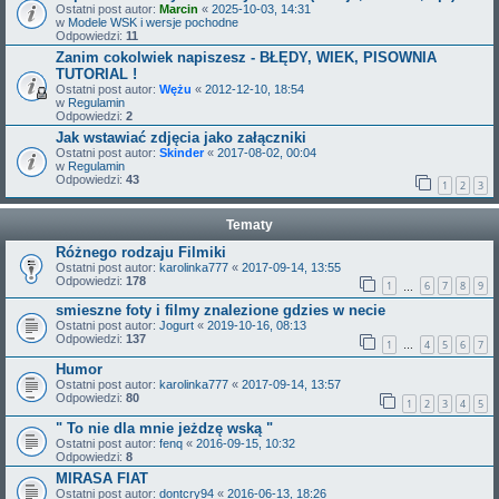
Ostatni post autor:
Marcin
«
2025-10-03, 14:31
w
Modele WSK i wersje pochodne
Odpowiedzi:
11
Zanim cokolwiek napiszesz - BŁĘDY, WIEK, PISOWNIA
TUTORIAL !
Ostatni post autor:
Wężu
«
2012-12-10, 18:54
w
Regulamin
Odpowiedzi:
2
Jak wstawiać zdjęcia jako załączniki
Ostatni post autor:
Skinder
«
2017-08-02, 00:04
w
Regulamin
Odpowiedzi:
43
1
2
3
Tematy
Różnego rodzaju Filmiki
Ostatni post autor:
karolinka777
«
2017-09-14, 13:55
Odpowiedzi:
178
1
6
7
8
9
…
smieszne foty i filmy znalezione gdzies w necie
Ostatni post autor:
Jogurt
«
2019-10-16, 08:13
Odpowiedzi:
137
1
4
5
6
7
…
Humor
Ostatni post autor:
karolinka777
«
2017-09-14, 13:57
Odpowiedzi:
80
1
2
3
4
5
" To nie dla mnie jeżdzę wską "
Ostatni post autor:
fenq
«
2016-09-15, 10:32
Odpowiedzi:
8
MIRASA FIAT
Ostatni post autor:
dontcry94
«
2016-06-13, 18:26