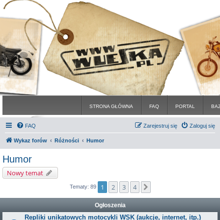
STRONA GŁÓWNA
FAQ
PORTAL
BA
FAQ
Zarejestruj się
Zaloguj się
Wykaz forów
Różności
Humor
Humor
Nowy temat
1
2
3
4
Następna
Tematy: 89
Ogłoszenia
Repliki unikatowych motocykli WSK (aukcje, internet, itp.)