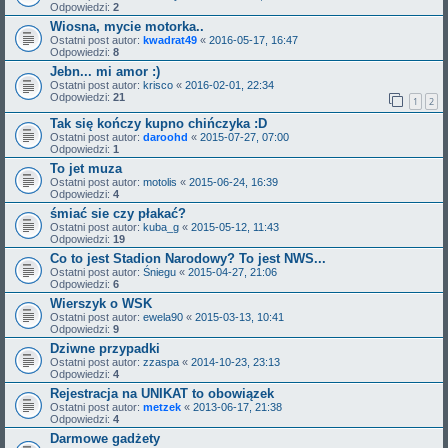
Odpowiedzi:
2
Wiosna, mycie motorka..
Ostatni post autor:
kwadrat49
«
2016-05-17, 16:47
Odpowiedzi:
8
Jebn... mi amor :)
Ostatni post autor:
krisco
«
2016-02-01, 22:34
Odpowiedzi:
21
1
2
Tak się kończy kupno chińczyka :D
Ostatni post autor:
daroohd
«
2015-07-27, 07:00
Odpowiedzi:
1
To jet muza
Ostatni post autor:
motolis
«
2015-06-24, 16:39
Odpowiedzi:
4
śmiać sie czy płakać?
Ostatni post autor:
kuba_g
«
2015-05-12, 11:43
Odpowiedzi:
19
Co to jest Stadion Narodowy? To jest NWS...
Ostatni post autor:
Śniegu
«
2015-04-27, 21:06
Odpowiedzi:
6
Wierszyk o WSK
Ostatni post autor:
ewela90
«
2015-03-13, 10:41
Odpowiedzi:
9
Dziwne przypadki
Ostatni post autor:
zzaspa
«
2014-10-23, 23:13
Odpowiedzi:
4
Rejestracja na UNIKAT to obowiązek
Ostatni post autor:
metzek
«
2013-06-17, 21:38
Odpowiedzi:
4
Darmowe gadżety