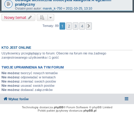
praktyczny
Ostatni post autor:
marek_k-750
«
2011-10-25, 13:10
Nowy temat
1
2
3
4
Następna
Tematy: 89
KTO JEST ONLINE
Użytkownicy przeglądający to forum: Obecnie na forum nie ma żadnego
zarejestrowanego użytkownika i 1 gość
TWOJE UPRAWNIENIA NA TYM FORUM
Nie możesz
tworzyć nowych tematów
Nie możesz
odpowiadać w tematach
Nie możesz
zmieniać swoich postów
Nie możesz
usuwać swoich postów
Nie możesz
dodawać załączników
Wykaz forów
Technologię dostarcza
phpBB
® Forum Software © phpBB Limited
Polski pakiet językowy dostarcza
phpBB.pl