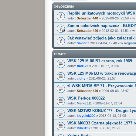
OGŁOSZENIA
Repliki unikatowych motocykli WSK (a
autor:
Sebastian440
» 2025-09-26, 23:58 » w
Zanim cokolwiek napiszesz - BŁĘD
autor:
Sebastian440
» 2012-02-01, 14:51 » w
Jak wstawiać zdjęcia jako załączniki
autor:
Savier
» 2011-04-04, 12:40 » w
Regulam
TEMATY
WSK 125 M 06 B1 czarna, rok 1969
autor:
fuel123
» 2012-10-27, 00:56
WSK 125 M06 B3 w trakcie renowacji
autor:
cichy
» 2011-08-21, 21:57
® WSK MR16 BP 71 - Przywracanie 
autor:
Sebastian440
» 2009-09-03, 23:47
WSK Perkoz 000022
autor:
Markiz111
» 2009-11-07, 21:34
WSK M21W2 KOBUZ '77 - Drugie życ
autor:
krzysiek200
» 2013-04-13, 21:08
WSK M06B3 Czarna piękność 1977 ro
autor:
BikerDS
» 2013-08-18, 21:22
Kobuz Brata