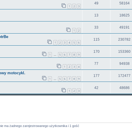
49
58164
1
2
3
13
18625
33
49191
1
2
otrBe
115
230782
1
2
3
4
5
6
170
153360
1
5
6
7
8
9
…
77
94938
1
2
3
4
nowy motocykl.
177
172477
1
5
6
7
8
9
…
42
48686
1
2
3
nie ma żadnego zarejestrowanego użytkownika i 1 gość