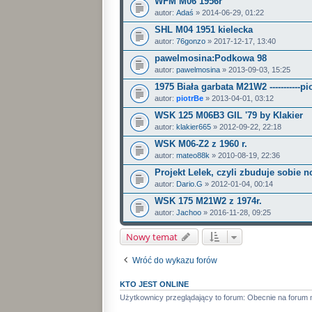
WFM M06 1956r
autor:
Adaś
» 2014-06-29, 01:22
SHL M04 1951 kielecka
autor:
76gonzo
» 2017-12-17, 13:40
pawelmosina:Podkowa 98
autor:
pawelmosina
» 2013-09-03, 15:25
1975 Biała garbata M21W2 -----------pi
autor:
piotrBe
» 2013-04-01, 03:12
WSK 125 M06B3 GIL '79 by Klakier
autor:
klakier665
» 2012-09-22, 22:18
WSK M06-Z2 z 1960 r.
autor:
mateo88k
» 2010-08-19, 22:36
Projekt Lelek, czyli zbuduje sobie 
autor:
Dario.G
» 2012-01-04, 00:14
WSK 175 M21W2 z 1974r.
autor:
Jachoo
» 2016-11-28, 09:25
Nowy temat
Wróć do wykazu forów
KTO JEST ONLINE
Użytkownicy przeglądający to forum: Obecnie na forum 