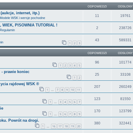
ODPOWIEDZI
ODSŁONY
ukcje, internet, itp.)
11
19761
Modele WSK i wersje pochodne
Y, WIEK, PISOWNIA TUTORIAL !
2
238726
Regulamin
43
589331
in
1
2
3
ODPOWIEDZI
ODSŁONY
96
101774
1
2
3
4
5
 - prawie koniec
25
33108
1
2
życia rajdowej WSK ®
207
260249
1
7
8
9
10
11
…
123
81550
1
3
4
5
6
7
…
ie
170
123799
1
5
6
7
8
9
…
ku. Powrót na drogi.
380
322441
1
16
17
18
19
20
…