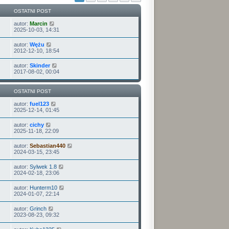
OSTATNI POST
autor:
Marcin
2025-10-03, 14:31
autor:
Wężu
2012-12-10, 18:54
autor:
Skinder
2017-08-02, 00:04
OSTATNI POST
autor:
fuel123
2025-12-14, 01:45
autor:
cichy
2025-11-18, 22:09
autor:
Sebastian440
2024-03-15, 23:45
autor:
Sylwek 1.8
2024-02-18, 23:06
autor:
Hunterm10
2024-01-07, 22:14
autor:
Grinch
2023-08-23, 09:32