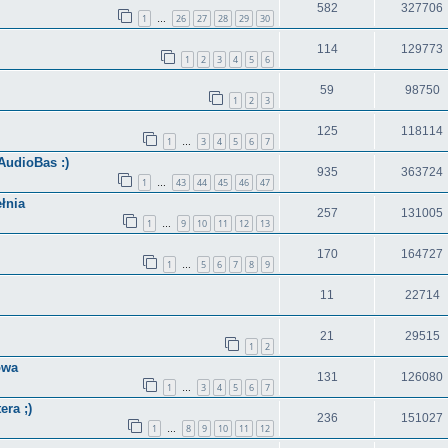
582
327706
1
26
27
28
29
30
…
114
129773
1
2
3
4
5
6
59
98750
1
2
3
125
118114
1
3
4
5
6
7
…
AudioBas :)
935
363724
1
43
44
45
46
47
…
łnia
257
131005
1
9
10
11
12
13
…
170
164727
1
5
6
7
8
9
…
11
22714
21
29515
1
2
owa
131
126080
1
3
4
5
6
7
…
ra ;)
236
151027
1
8
9
10
11
12
…