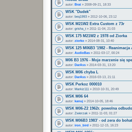
autor:
Brat
» 2008-09-21, 18:33
WSK "Dudek"
autor:
beq1993
» 2012-10-06, 23:12
WSK M21W2 Extra Custom z 73r
autor:
grisha_t
» 2011-11-04, 21:03
WSK 175 M21W2 z 1978 od Ziorka
autor:
ziorko
» 2014-08-31, 10:40
WSK 125 M06B3 '1982 - Reanimacja 
autor:
AudioBas
» 2011-03-17, 00:24
M06 B3 1976 - Moje marzenie się spe
autor:
DarAss
» 2014-03-31, 13:20
WSK M06 chyba L
autor:
DarAss
» 2016-03-13, 21:11
WSK Perkoz 000010
autor:
Markiz111
» 2010-10-31, 20:49
WSK M06 64
autor:
kanuj
» 2014-10-05, 18:46
WSK M06-Z2 1962r. powolna odbud
autor:
Zwierzak
» 2011-11-03, 01:27
WSK M06B3 1983' - od zera do bohate
autor:
iron_bird
» 2011-12-15, 16:23