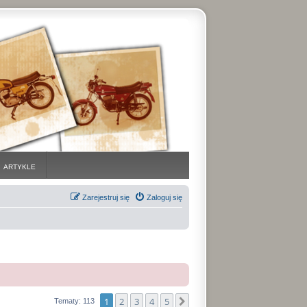
ARTYKLE
Zarejestruj się
Zaloguj się
1
2
3
4
5
Następna
Tematy: 113