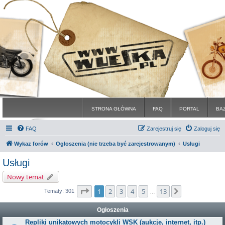
STRONA GŁÓWNA
FAQ
PORTAL
BA
FAQ
Zarejestruj się
Zaloguj się
Wykaz forów
Ogłoszenia (nie trzeba być zarejestrowanym)
Usługi
Usługi
Nowy temat
Strona
1
z
13
1
2
3
4
5
13
Następna
Tematy: 301
…
Ogłoszenia
Repliki unikatowych motocykli WSK (aukcje, internet, itp.)