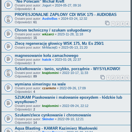
"Nie Polecam" Michał Kreft
Ostatni post autor:
Jogurt
«
2024-05-27, 09:16
Odpowiedzi:
4
PROFESJONALNE ZAPŁONY CDI WSK 175 - AUDIOBAS
Ostatni post autor:
AudioBas
«
2024-03-24, 12:32
Odpowiedzi:
61
1
2
3
4
Chrom techniczny / szukam usługodawcy
Ostatni post autor:
wkzarci
«
2023-11-28, 11:18
Odpowiedzi:
15
Zlecę regenerację głowicy WSK 175, Mz Es 250/1
Ostatni post autor:
MrMaciejG
«
2023-05-13, 21:20
magnesowanie koła zamachowego
Ostatni post autor:
halcik
«
2023-01-28, 22:37
Odpowiedzi:
3
Szkiełkowanie - tanio, szybko, porządnie - WYSYŁKOWO!
Ostatni post autor:
krajdomini
«
2022-10-17, 11:33
Odpowiedzi:
89
1
2
3
4
5
wymiana simeringu na wale
Ostatni post autor:
czankete
«
2022-09-26, 17:09
Odpowiedzi:
4
SZUKAM Piaskowanie i malowanie epoxydem - łódzkie lub
wysyłkowo?
Ostatni post autor:
krajdomini
«
2022-09-24, 22:12
Odpowiedzi:
2
Szukam/zlece cynkowanie i chromowanie
Ostatni post autor:
Skinder
«
2022-09-10, 12:21
Odpowiedzi:
14
Aqua Blasting - KAMAR Kazimierz Masłowski