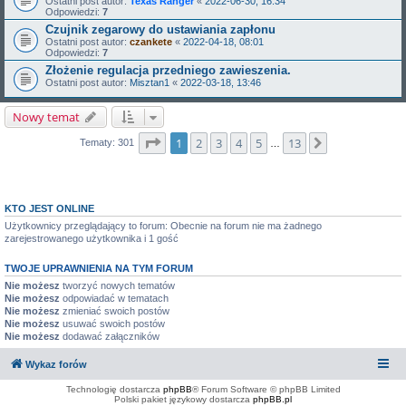
Ostatni post autor:
Texas Ranger
«
2022-06-30, 16:34
Odpowiedzi:
7
Czujnik zegarowy do ustawiania zapłonu
Ostatni post autor:
czankete
«
2022-04-18, 08:01
Odpowiedzi:
7
Złożenie regulacja przedniego zawieszenia.
Ostatni post autor:
Misztan1
«
2022-03-18, 13:46
Nowy temat
Strona
1
z
13
1
2
3
4
5
13
Następna
Tematy: 301
…
KTO JEST ONLINE
Użytkownicy przeglądający to forum: Obecnie na forum nie ma żadnego
zarejestrowanego użytkownika i 1 gość
TWOJE UPRAWNIENIA NA TYM FORUM
Nie możesz
tworzyć nowych tematów
Nie możesz
odpowiadać w tematach
Nie możesz
zmieniać swoich postów
Nie możesz
usuwać swoich postów
Nie możesz
dodawać załączników
Wykaz forów
Technologię dostarcza
phpBB
® Forum Software © phpBB Limited
Polski pakiet językowy dostarcza
phpBB.pl