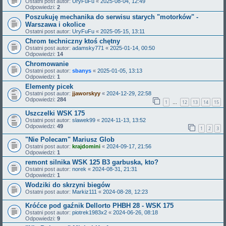
Ostatni post autor:
UryFuFu
«
2025-08-04, 12:49
Odpowiedzi:
2
Poszukuję mechanika do serwisu starych "motorków" -
Warszawa i okolice
Ostatni post autor:
UryFuFu
«
2025-05-15, 13:11
Chrom techniczny ktoś chętny
Ostatni post autor:
adamsky771
«
2025-01-14, 00:50
Odpowiedzi:
14
Chromowanie
Ostatni post autor:
sbanys
«
2025-01-05, 13:13
Odpowiedzi:
1
Elementy picek
Ostatni post autor:
jjaworskyy
«
2024-12-29, 22:58
Odpowiedzi:
284
1
12
13
14
15
…
Uszczelki WSK 175
Ostatni post autor:
slawek99
«
2024-11-13, 13:52
Odpowiedzi:
49
1
2
3
"Nie Polecam" Mariusz Glob
Ostatni post autor:
krajdomini
«
2024-09-17, 21:56
Odpowiedzi:
1
remont silnika WSK 125 B3 garbuska, kto?
Ostatni post autor:
norek
«
2024-08-31, 21:31
Odpowiedzi:
1
Wodziki do skrzyni biegów
Ostatni post autor:
Markiz111
«
2024-08-28, 12:23
Króćce pod gaźnik Dellorto PHBH 28 - WSK 175
Ostatni post autor:
piotrek1983x2
«
2024-06-26, 08:18
Odpowiedzi:
9