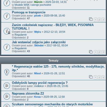
Ostatni post autor:
Marcin
«
2025-10-03, 14:31
w
Modele WSK i wersje pochodne
Odpowiedzi:
11
Pomogę w transporcie
Ostatni post autor:
picek
«
2020-09-08, 15:40
Odpowiedzi:
47
1
2
3
Zanim cokolwiek napiszesz - BŁĘDY, WIEK, PISOWNIA
TUTORIAL !
Ostatni post autor:
Wężu
«
2012-12-10, 18:54
w
Regulamin
Odpowiedzi:
2
Jak wstawiać zdjęcia jako załączniki
Ostatni post autor:
Skinder
«
2017-08-02, 00:04
w
Regulamin
Odpowiedzi:
43
1
2
3
Tematy
* Regeneracje wałów 125 - 175, remonty silników, modyfikacje,
itp.*
Ostatni post autor:
Mixol
«
2026-01-28, 12:51
Odpowiedzi:
40
1
2
3
Odbłyśnik lampy przód regeneracja ?
Ostatni post autor:
mollekor
«
2026-05-23, 13:45
Odpowiedzi:
8
Naprawa zbiornika Z2
Ostatni post autor:
Kosa
«
2025-08-25, 12:58
Odpowiedzi:
2
Szukam sensownego mechanika do starych motorków