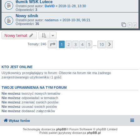
tłumik WSK Lutece
Ostatni post autor:
DaViD
«
2018-11-28, 13:30
Odpowiedzi:
3
Nowy silnik
Ostatni post autor:
nadamus
«
2018-10-30, 06:21
Odpowiedzi:
35
1
2
Nowy temat
Strona
1
z
10
1
2
3
4
5
10
Następna
Tematy: 246
…
KTO JEST ONLINE
Użytkownicy przeglądający to forum: Obecnie na forum nie ma żadnego
zarejestrowanego użytkownika i 1 gość
TWOJE UPRAWNIENIA NA TYM FORUM
Nie możesz
tworzyć nowych tematów
Nie możesz
odpowiadać w tematach
Nie możesz
zmieniać swoich postów
Nie możesz
usuwać swoich postów
Nie możesz
dodawać załączników
Wykaz forów
Technologię dostarcza
phpBB
® Forum Software © phpBB Limited
Polski pakiet językowy dostarcza
phpBB.pl