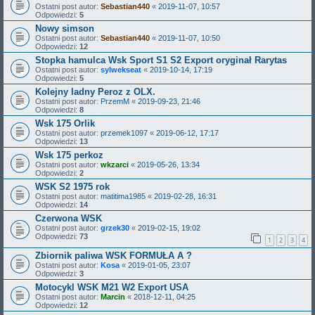
Ostatni post autor:
Sebastian440
«
2019-11-07, 10:57
Odpowiedzi:
5
Nowy simson
Ostatni post autor:
Sebastian440
«
2019-11-07, 10:50
Odpowiedzi:
12
Stopka hamulca Wsk Sport S1 S2 Export oryginał Rarytas
Ostatni post autor:
sylwekseat
«
2019-10-14, 17:19
Odpowiedzi:
5
Kolejny ladny Peroz z OLX.
Ostatni post autor:
PrzemM
«
2019-09-23, 21:46
Odpowiedzi:
8
Wsk 175 Orlik
Ostatni post autor:
przemek1097
«
2019-06-12, 17:17
Odpowiedzi:
13
Wsk 175 perkoz
Ostatni post autor:
wkzarci
«
2019-05-26, 13:34
Odpowiedzi:
2
WSK S2 1975 rok
Ostatni post autor:
matitima1985
«
2019-02-28, 16:31
Odpowiedzi:
14
Czerwona WSK
Ostatni post autor:
grzek30
«
2019-02-15, 19:02
Odpowiedzi:
73
1
2
3
4
Zbiornik paliwa WSK FORMUŁA A ?
Ostatni post autor:
Kosa
«
2019-01-05, 23:07
Odpowiedzi:
3
Motocykl WSK M21 W2 Export USA
Ostatni post autor:
Marcin
«
2018-12-11, 04:25
Odpowiedzi:
12