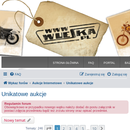
STRONA GŁÓWNA
FAQ
PORTAL
BA
FAQ
Zarejestruj się
Zaloguj się
Wykaz forów
Aukcje Internetowe
Unikatowe aukcje
Unikatowe aukcje
Regulamin forum
Obowiązkowo w przypadku nowego wątku należy dodać do postu załącznik w
postaci zdjęcia przedmiotu bądź też zrzutu strony oraz opisać przedmiot.
Nowy temat
Strona
1
z
10
1
2
3
4
5
10
Następna
Tematy: 246
…