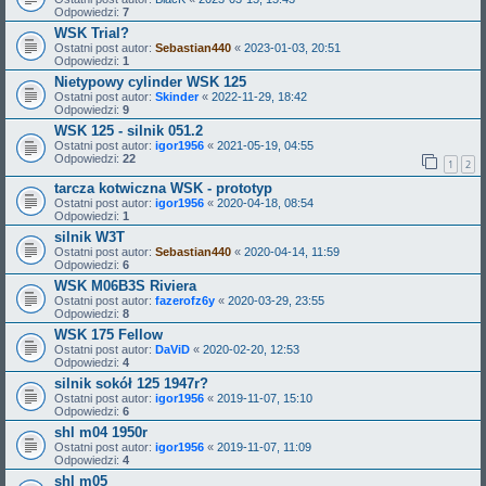
Odpowiedzi:
7
WSK Trial?
Ostatni post autor:
Sebastian440
«
2023-01-03, 20:51
Odpowiedzi:
1
Nietypowy cylinder WSK 125
Ostatni post autor:
Skinder
«
2022-11-29, 18:42
Odpowiedzi:
9
WSK 125 - silnik 051.2
Ostatni post autor:
igor1956
«
2021-05-19, 04:55
Odpowiedzi:
22
1
2
tarcza kotwiczna WSK - prototyp
Ostatni post autor:
igor1956
«
2020-04-18, 08:54
Odpowiedzi:
1
silnik W3T
Ostatni post autor:
Sebastian440
«
2020-04-14, 11:59
Odpowiedzi:
6
WSK M06B3S Riviera
Ostatni post autor:
fazerofz6y
«
2020-03-29, 23:55
Odpowiedzi:
8
WSK 175 Fellow
Ostatni post autor:
DaViD
«
2020-02-20, 12:53
Odpowiedzi:
4
silnik sokół 125 1947r?
Ostatni post autor:
igor1956
«
2019-11-07, 15:10
Odpowiedzi:
6
shl m04 1950r
Ostatni post autor:
igor1956
«
2019-11-07, 11:09
Odpowiedzi:
4
shl m05