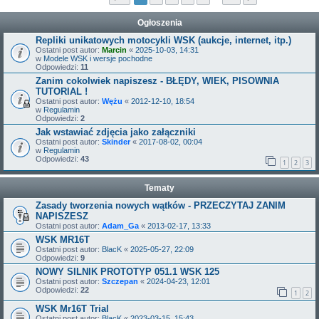
Ogłoszenia
Repliki unikatowych motocykli WSK (aukcje, internet, itp.)
Ostatni post autor:
Marcin
«
2025-10-03, 14:31
w
Modele WSK i wersje pochodne
Odpowiedzi:
11
Zanim cokolwiek napiszesz - BŁĘDY, WIEK, PISOWNIA
TUTORIAL !
Ostatni post autor:
Wężu
«
2012-12-10, 18:54
w
Regulamin
Odpowiedzi:
2
Jak wstawiać zdjęcia jako załączniki
Ostatni post autor:
Skinder
«
2017-08-02, 00:04
w
Regulamin
Odpowiedzi:
43
1
2
3
Tematy
Zasady tworzenia nowych wątków - PRZECZYTAJ ZANIM
NAPISZESZ
Ostatni post autor:
Adam_Ga
«
2013-02-17, 13:33
WSK MR16T
Ostatni post autor:
BlacK
«
2025-05-27, 22:09
Odpowiedzi:
9
NOWY SILNIK PROTOTYP 051.1 WSK 125
Ostatni post autor:
Szczepan
«
2024-04-23, 12:01
Odpowiedzi:
22
1
2
WSK Mr16T Trial
Ostatni post autor:
BlacK
«
2023-03-15, 15:43