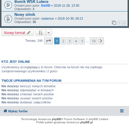
tłumik WSK Lutece
Ostatni post autor:
DaViD
«
2018-11-28, 13:30
Odpowiedzi:
3
Nowy silnik
Ostatni post autor:
nadamus
«
2018-10-30, 06:21
Odpowiedzi:
35
1
2
Nowy temat
Strona
1
z
10
1
2
3
4
5
10
Następna
Tematy: 246
…
KTO JEST ONLINE
Użytkownicy przeglądający to forum: Obecnie na forum nie ma żadnego
zarejestrowanego użytkownika i 2 gości
TWOJE UPRAWNIENIA NA TYM FORUM
Nie możesz
tworzyć nowych tematów
Nie możesz
odpowiadać w tematach
Nie możesz
zmieniać swoich postów
Nie możesz
usuwać swoich postów
Nie możesz
dodawać załączników
Wykaz forów
Technologię dostarcza
phpBB
® Forum Software © phpBB Limited
Polski pakiet językowy dostarcza
phpBB.pl