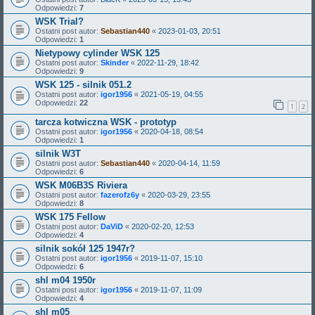
Odpowiedzi:
7
WSK Trial?
Ostatni post autor:
Sebastian440
«
2023-01-03, 20:51
Odpowiedzi:
1
Nietypowy cylinder WSK 125
Ostatni post autor:
Skinder
«
2022-11-29, 18:42
Odpowiedzi:
9
WSK 125 - silnik 051.2
Ostatni post autor:
igor1956
«
2021-05-19, 04:55
Odpowiedzi:
22
1
2
tarcza kotwiczna WSK - prototyp
Ostatni post autor:
igor1956
«
2020-04-18, 08:54
Odpowiedzi:
1
silnik W3T
Ostatni post autor:
Sebastian440
«
2020-04-14, 11:59
Odpowiedzi:
6
WSK M06B3S Riviera
Ostatni post autor:
fazerofz6y
«
2020-03-29, 23:55
Odpowiedzi:
8
WSK 175 Fellow
Ostatni post autor:
DaViD
«
2020-02-20, 12:53
Odpowiedzi:
4
silnik sokół 125 1947r?
Ostatni post autor:
igor1956
«
2019-11-07, 15:10
Odpowiedzi:
6
shl m04 1950r
Ostatni post autor:
igor1956
«
2019-11-07, 11:09
Odpowiedzi:
4
shl m05