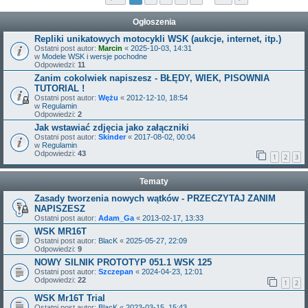
Ogłoszenia
Repliki unikatowych motocykli WSK (aukcje, internet, itp.)
Ostatni post autor:
Marcin
«
2025-10-03, 14:31
w
Modele WSK i wersje pochodne
Odpowiedzi:
11
Zanim cokolwiek napiszesz - BŁĘDY, WIEK, PISOWNIA
TUTORIAL !
Ostatni post autor:
Wężu
«
2012-12-10, 18:54
w
Regulamin
Odpowiedzi:
2
Jak wstawiać zdjęcia jako załączniki
Ostatni post autor:
Skinder
«
2017-08-02, 00:04
w
Regulamin
Odpowiedzi:
43
1
2
3
Tematy
Zasady tworzenia nowych wątków - PRZECZYTAJ ZANIM
NAPISZESZ
Ostatni post autor:
Adam_Ga
«
2013-02-17, 13:33
WSK MR16T
Ostatni post autor:
BlacK
«
2025-05-27, 22:09
Odpowiedzi:
9
NOWY SILNIK PROTOTYP 051.1 WSK 125
Ostatni post autor:
Szczepan
«
2024-04-23, 12:01
Odpowiedzi:
22
1
2
WSK Mr16T Trial
Ostatni post autor:
BlacK
«
2023-03-15, 15:43