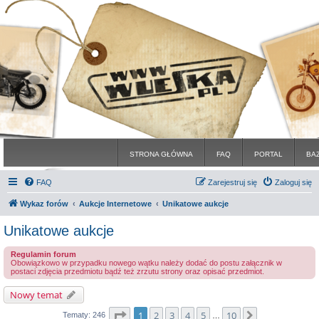
STRONA GŁÓWNA
FAQ
PORTAL
BA
FAQ
Zarejestruj się
Zaloguj się
Wykaz forów
Aukcje Internetowe
Unikatowe aukcje
Unikatowe aukcje
Regulamin forum
Obowiązkowo w przypadku nowego wątku należy dodać do postu załącznik w
postaci zdjęcia przedmiotu bądź też zrzutu strony oraz opisać przedmiot.
Nowy temat
Strona
1
z
10
1
2
3
4
5
10
Następna
Tematy: 246
…