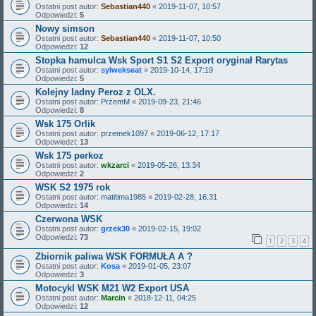
Ostatni post autor:
Sebastian440
«
2019-11-07, 10:57
Odpowiedzi:
5
Nowy simson
Ostatni post autor:
Sebastian440
«
2019-11-07, 10:50
Odpowiedzi:
12
Stopka hamulca Wsk Sport S1 S2 Export oryginał Rarytas
Ostatni post autor:
sylwekseat
«
2019-10-14, 17:19
Odpowiedzi:
5
Kolejny ladny Peroz z OLX.
Ostatni post autor:
PrzemM
«
2019-09-23, 21:46
Odpowiedzi:
8
Wsk 175 Orlik
Ostatni post autor:
przemek1097
«
2019-06-12, 17:17
Odpowiedzi:
13
Wsk 175 perkoz
Ostatni post autor:
wkzarci
«
2019-05-26, 13:34
Odpowiedzi:
2
WSK S2 1975 rok
Ostatni post autor:
matitima1985
«
2019-02-28, 16:31
Odpowiedzi:
14
Czerwona WSK
Ostatni post autor:
grzek30
«
2019-02-15, 19:02
Odpowiedzi:
73
1
2
3
4
Zbiornik paliwa WSK FORMUŁA A ?
Ostatni post autor:
Kosa
«
2019-01-05, 23:07
Odpowiedzi:
3
Motocykl WSK M21 W2 Export USA
Ostatni post autor:
Marcin
«
2018-12-11, 04:25
Odpowiedzi:
12