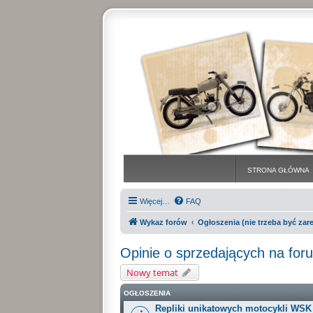
STRONA GŁÓWNA
Więcej…
FAQ
Wykaz forów
Ogłoszenia (nie trzeba być za
Opinie o sprzedających na for
Nowy temat
OGŁOSZENIA
Repliki unikatowych motocykli WSK (a