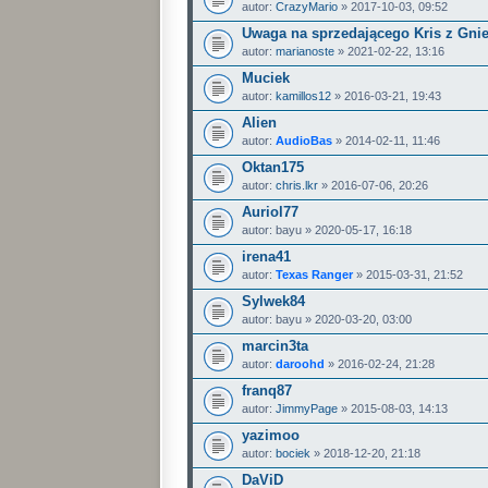
autor:
CrazyMario
» 2017-10-03, 09:52
Uwaga na sprzedającego Kris z Gniez
autor:
marianoste
» 2021-02-22, 13:16
Muciek
autor:
kamillos12
» 2016-03-21, 19:43
Alien
autor:
AudioBas
» 2014-02-11, 11:46
Oktan175
autor:
chris.lkr
» 2016-07-06, 20:26
Auriol77
autor:
bayu
» 2020-05-17, 16:18
irena41
autor:
Texas Ranger
» 2015-03-31, 21:52
Sylwek84
autor:
bayu
» 2020-03-20, 03:00
marcin3ta
autor:
daroohd
» 2016-02-24, 21:28
franq87
autor:
JimmyPage
» 2015-08-03, 14:13
yazimoo
autor:
bociek
» 2018-12-20, 21:18
DaViD