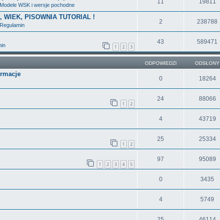
11
19811
Modele WSK i wersje pochodne
Y, WIEK, PISOWNIA TUTORIAL !
2
238788
Regulamin
43
589471
in
1
2
3
ODPOWIEDZI
ODSŁONY
ormacje
0
18264
24
88066
1
2
4
43719
25
25334
1
2
97
95089
1
2
3
4
5
0
3435
4
5749
25
46114