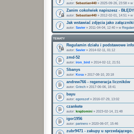
autor:
Sebastian440
» 2025-09-26, 23:58 » w
Zanim cokolwiek napiszesz - BŁĘD
autor:
Sebastian440
» 2012-02-01, 14:51 » w
Jak wstawiać zdjęcia jako załączniki
autor:
Savier
» 2011-04-04, 12:40 » w
Regulam
TEMATY
Regulamin działu i podstawowe inf
autor:
Savier
» 2014-02-11, 01:12
zmd-52
autor:
iron_bird
» 2014-02-12, 21:51
Sbanys
autor:
Kosa
» 2017-08-10, 20:18
andrew766 - regeneracja liczników
autor:
Grinch
» 2017-06-06, 18:41
bayu
autor:
egonszef
» 2016-07-29, 13:02
czankete
autor:
krajdomini
» 2023-02-14, 21:48
igor1956
autor:
partnero
» 2020-06-07, 15:46
zubr9471 - zakupy u sprzedającego.