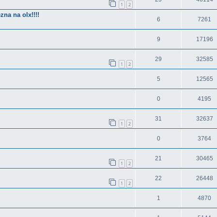
1
2
na na olx!!!!
6
7261
9
17196
29
32585
1
2
5
12565
0
4195
31
32637
1
2
0
3764
21
30465
1
2
22
26448
1
2
1
4870