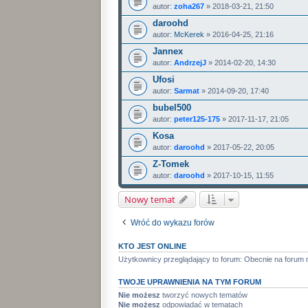
autor:
zoha267
» 2018-03-21, 21:50
daroohd
autor:
McKerek
» 2016-04-25, 21:16
Jannex
autor:
AndrzejJ
» 2014-02-20, 14:30
Ufosi
autor:
Sarmat
» 2014-09-20, 17:40
bubel500
autor:
peter125-175
» 2017-11-17, 21:05
Kosa
autor:
daroohd
» 2017-05-22, 20:05
Z-Tomek
autor:
daroohd
» 2017-10-15, 11:55
Nowy temat
Wróć do wykazu forów
KTO JEST ONLINE
Użytkownicy przeglądający to forum: Obecnie na forum 
TWOJE UPRAWNIENIA NA TYM FORUM
Nie możesz
tworzyć nowych tematów
Nie możesz
odpowiadać w tematach