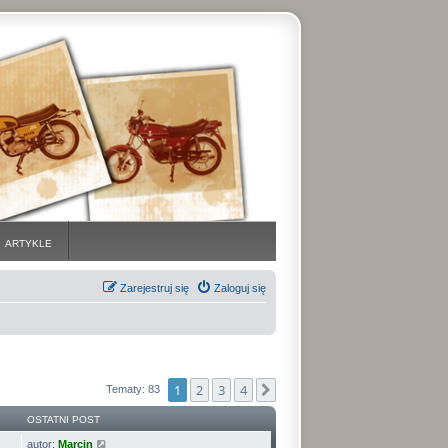
ARTYKLE
Zarejestruj się
Zaloguj się
1
2
3
4
Następna
Tematy: 83
OSTATNI POST
autor:
Marcin