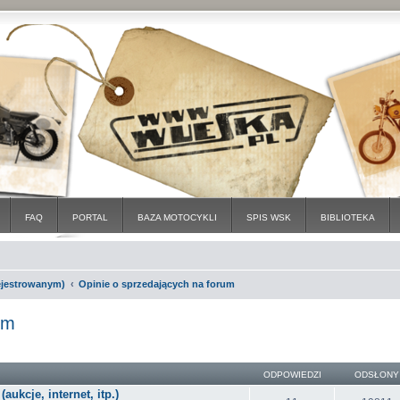
FAQ
PORTAL
BAZA MOTOCYKLI
SPIS WSK
BIBLIOTEKA
rejestrowanym)
Opinie o sprzedających na forum
um
ODPOWIEDZI
ODSŁONY
ukcje, internet, itp.)