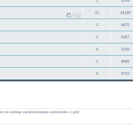
1
5144
22
34190
1
2
3
6975
2
6187
0
5156
1
8685
0
5702
nie ma żadnego zarejestrowanego użytkownika i 1 gość