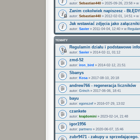
autor:
Sebastian440
» 2025-09-26, 23:58 » w
Zanim cokolwiek napiszesz - BŁĘD
autor:
Sebastian440
» 2012-02-01, 14:51 » w
Jak wstawiać zdjęcia jako załączniki
autor:
Savier
» 2011-04-04, 12:40 » w
Regulam
TEMATY
Regulamin działu i podstawowe inf
autor:
Savier
» 2014-02-11, 01:12
zmd-52
autor:
iron_bird
» 2014-02-12, 21:51
Sbanys
autor:
Kosa
» 2017-08-10, 20:18
andrew766 - regeneracja liczników
autor:
Grinch
» 2017-06-06, 18:41
bayu
autor:
egonszef
» 2016-07-29, 13:02
czankete
autor:
krajdomini
» 2023-02-14, 21:48
igor1956
autor:
partnero
» 2020-06-07, 15:46
zubr9471 - zakupy u sprzedającego.