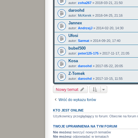
autor:
zoha267
» 2018-03-21, 21:50
daroohd
autor:
McKerek
» 2016-04-25, 21:16
Jannex
autor:
AndrzejJ
» 2014-02-20, 14:30
Ufosi
autor:
Sarmat
» 2014-09-20, 17:40
bubel500
autor:
peter125-175
» 2017-11-17, 21:05
Kosa
autor:
daroohd
» 2017-05-22, 20:05
Z-Tomek
autor:
daroohd
» 2017-10-15, 11:55
Nowy temat
Wróć do wykazu forów
KTO JEST ONLINE
Użytkownicy przeglądający to forum: Obecnie na forum 
TWOJE UPRAWNIENIA NA TYM FORUM
Nie możesz
tworzyć nowych tematów
Nie możesz
odpowiadać w tematach