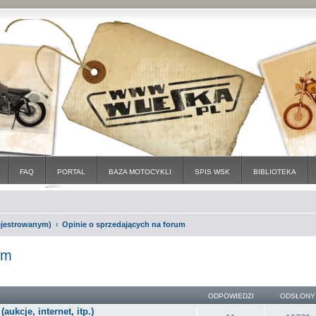
FAQ
PORTAL
BAZA MOTOCYKLI
SPIS WSK
BIBLIOTEKA
rejestrowanym)
Opinie o sprzedających na forum
um
ODPOWIEDZI
ODSŁONY
ukcje, internet, itp.)