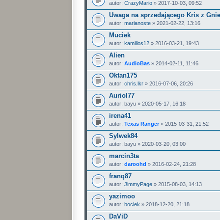
autor:
CrazyMario
» 2017-10-03, 09:52
Uwaga na sprzedającego Kris z Gniez
autor:
marianoste
» 2021-02-22, 13:16
Muciek
autor:
kamillos12
» 2016-03-21, 19:43
Alien
autor:
AudioBas
» 2014-02-11, 11:46
Oktan175
autor:
chris.lkr
» 2016-07-06, 20:26
Auriol77
autor:
bayu
» 2020-05-17, 16:18
irena41
autor:
Texas Ranger
» 2015-03-31, 21:52
Sylwek84
autor:
bayu
» 2020-03-20, 03:00
marcin3ta
autor:
daroohd
» 2016-02-24, 21:28
franq87
autor:
JimmyPage
» 2015-08-03, 14:13
yazimoo
autor:
bociek
» 2018-12-20, 21:18
DaViD