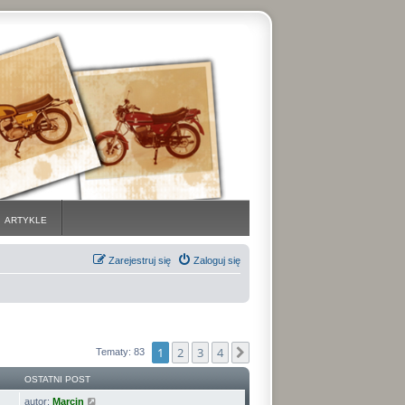
ARTYKLE
Zarejestruj się
Zaloguj się
1
2
3
4
Następna
Tematy: 83
OSTATNI POST
autor:
Marcin