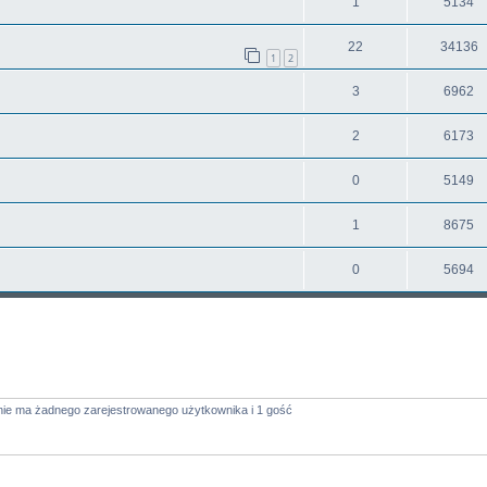
1
5134
22
34136
1
2
3
6962
2
6173
0
5149
1
8675
0
5694
nie ma żadnego zarejestrowanego użytkownika i 1 gość