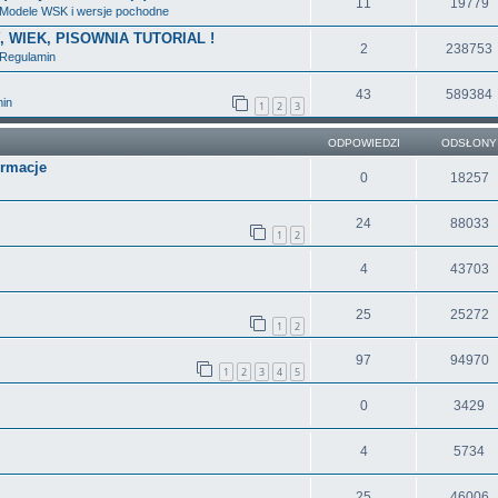
11
19779
Modele WSK i wersje pochodne
Y, WIEK, PISOWNIA TUTORIAL !
2
238753
Regulamin
43
589384
in
1
2
3
ODPOWIEDZI
ODSŁONY
ormacje
0
18257
24
88033
1
2
4
43703
25
25272
1
2
97
94970
1
2
3
4
5
0
3429
4
5734
25
46006