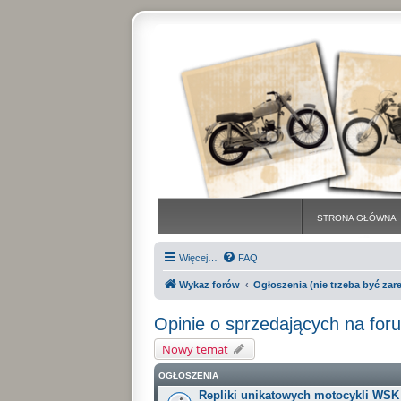
STRONA GŁÓWNA
Więcej…
FAQ
Wykaz forów
Ogłoszenia (nie trzeba być za
Opinie o sprzedających na for
Nowy temat
OGŁOSZENIA
Repliki unikatowych motocykli WSK (a