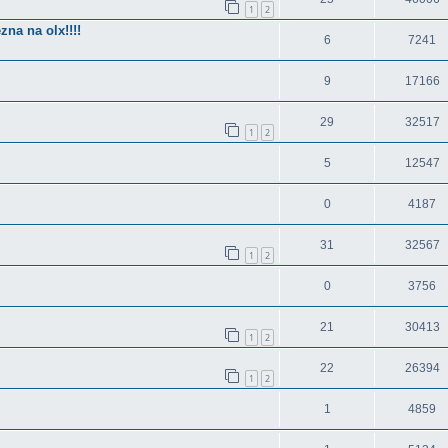
1
2
na na olx!!!!
6
7241
9
17166
29
32517
1
2
5
12547
0
4187
31
32567
1
2
0
3756
21
30413
1
2
22
26394
1
2
1
4859