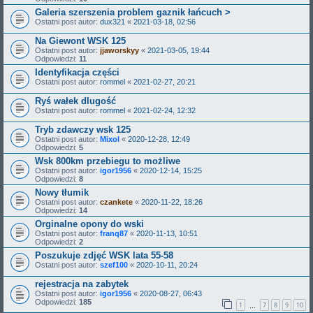
Galeria szerszenia problem gaznik łańcuch >
Ostatni post autor:
dux321
«
2021-03-18, 02:56
Na Giewont WSK 125
Ostatni post autor:
jjaworskyy
«
2021-03-05, 19:44
Odpowiedzi:
11
Identyfikacja części
Ostatni post autor:
rommel
«
2021-02-27, 20:21
Ryś wałek dlugość
Ostatni post autor:
rommel
«
2021-02-24, 12:32
Tryb zdawczy wsk 125
Ostatni post autor:
Mixol
«
2020-12-28, 12:49
Odpowiedzi:
5
Wsk 800km przebiegu to możliwe
Ostatni post autor:
igor1956
«
2020-12-14, 15:25
Odpowiedzi:
8
Nowy tłumik
Ostatni post autor:
czankete
«
2020-11-22, 18:26
Odpowiedzi:
14
Orginalne opony do wski
Ostatni post autor:
franq87
«
2020-11-13, 10:51
Odpowiedzi:
2
Poszukuje zdjęć WSK lata 55-58
Ostatni post autor:
szef100
«
2020-10-11, 20:24
rejestracja na zabytek
Ostatni post autor:
igor1956
«
2020-08-27, 06:43
Odpowiedzi:
185
1
7
8
9
10
…