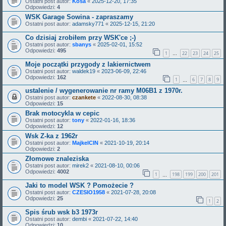
Ostatni post autor:
Kosa
«
2025-12-20, 17:35
Odpowiedzi:
4
WSK Garage Sowina - zapraszamy
Ostatni post autor:
adamsky771
«
2025-12-15, 21:20
Co dzisiaj zrobiłem przy WSK'ce ;-)
Ostatni post autor:
sbanys
«
2025-02-01, 15:52
Odpowiedzi:
495
1
22
23
24
25
…
Moje początki przygody z lakiernictwem
Ostatni post autor:
waldek19
«
2023-06-09, 22:46
Odpowiedzi:
162
1
6
7
8
9
…
ustalenie / wygenerowanie nr ramy M06B1 z 1970r.
Ostatni post autor:
czankete
«
2022-08-30, 08:38
Odpowiedzi:
15
Brak motocykla w cepic
Ostatni post autor:
tony
«
2022-01-16, 18:36
Odpowiedzi:
12
Wsk Z-ka z 1962r
Ostatni post autor:
MajkelCIN
«
2021-10-19, 20:14
Odpowiedzi:
2
Złomowe znaleziska
Ostatni post autor:
mirek2
«
2021-08-10, 00:06
Odpowiedzi:
4002
1
198
199
200
201
…
Jaki to model WSK ? Pomożecie ?
Ostatni post autor:
CZESIO1958
«
2021-07-28, 20:08
Odpowiedzi:
25
1
2
Spis śrub wsk b3 1973r
Ostatni post autor:
dembi
«
2021-07-22, 14:40
Odpowiedzi:
10