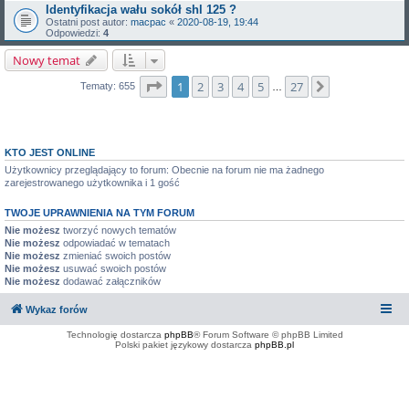
Identyfikacja wału sokół shl 125 ?
Ostatni post autor:
macpac
«
2020-08-19, 19:44
Odpowiedzi:
4
Nowy temat
Strona
1
z
27
1
2
3
4
5
27
Następna
Tematy: 655
…
KTO JEST ONLINE
Użytkownicy przeglądający to forum: Obecnie na forum nie ma żadnego
zarejestrowanego użytkownika i 1 gość
TWOJE UPRAWNIENIA NA TYM FORUM
Nie możesz
tworzyć nowych tematów
Nie możesz
odpowiadać w tematach
Nie możesz
zmieniać swoich postów
Nie możesz
usuwać swoich postów
Nie możesz
dodawać załączników
Wykaz forów
Technologię dostarcza
phpBB
® Forum Software © phpBB Limited
Polski pakiet językowy dostarcza
phpBB.pl