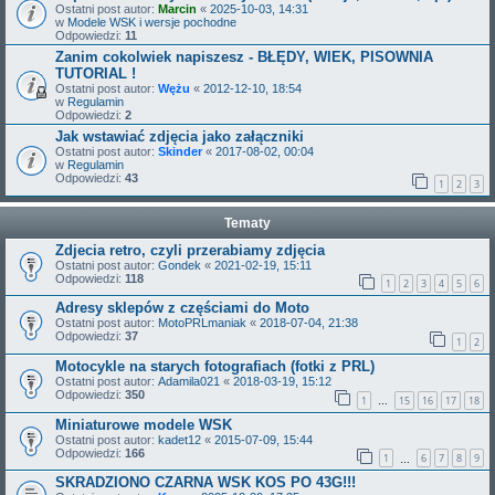
Ostatni post autor:
Marcin
«
2025-10-03, 14:31
w
Modele WSK i wersje pochodne
Odpowiedzi:
11
Zanim cokolwiek napiszesz - BŁĘDY, WIEK, PISOWNIA
TUTORIAL !
Ostatni post autor:
Wężu
«
2012-12-10, 18:54
w
Regulamin
Odpowiedzi:
2
Jak wstawiać zdjęcia jako załączniki
Ostatni post autor:
Skinder
«
2017-08-02, 00:04
w
Regulamin
Odpowiedzi:
43
1
2
3
Tematy
Zdjecia retro, czyli przerabiamy zdjęcia
Ostatni post autor:
Gondek
«
2021-02-19, 15:11
Odpowiedzi:
118
1
2
3
4
5
6
Adresy sklepów z częściami do Moto
Ostatni post autor:
MotoPRLmaniak
«
2018-07-04, 21:38
Odpowiedzi:
37
1
2
Motocykle na starych fotografiach (fotki z PRL)
Ostatni post autor:
Adamila021
«
2018-03-19, 15:12
Odpowiedzi:
350
1
15
16
17
18
…
Miniaturowe modele WSK
Ostatni post autor:
kadet12
«
2015-07-09, 15:44
Odpowiedzi:
166
1
6
7
8
9
…
SKRADZIONO CZARNA WSK KOS PO 43G!!!