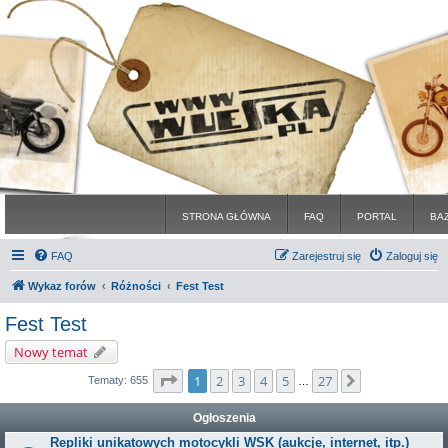
STRONA GŁÓWNA
FAQ
PORTAL
BA
FAQ
Zarejestruj się
Zaloguj się
Wykaz forów
Różności
Fest Test
Fest Test
Nowy temat
Strona
1
z
27
1
2
3
4
5
27
Następna
Tematy: 655
…
Ogłoszenia
Repliki unikatowych motocykli WSK (aukcje, internet, itp.)