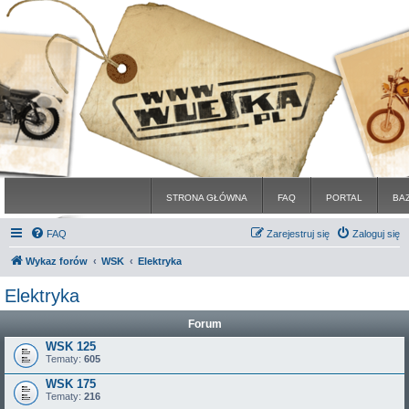
STRONA GŁÓWNA
FAQ
PORTAL
BA
FAQ
Zarejestruj się
Zaloguj się
Wykaz forów
WSK
Elektryka
Elektryka
Forum
WSK 125
Tematy:
605
WSK 175
Tematy:
216