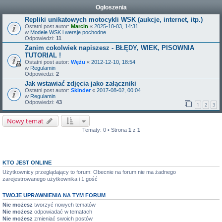
Ogłoszenia
Repliki unikatowych motocykli WSK (aukcje, internet, itp.)
Ostatni post autor:
Marcin
«
2025-10-03, 14:31
w
Modele WSK i wersje pochodne
Odpowiedzi:
11
Zanim cokolwiek napiszesz - BŁĘDY, WIEK, PISOWNIA
TUTORIAL !
Ostatni post autor:
Wężu
«
2012-12-10, 18:54
w
Regulamin
Odpowiedzi:
2
Jak wstawiać zdjęcia jako załączniki
Ostatni post autor:
Skinder
«
2017-08-02, 00:04
w
Regulamin
Odpowiedzi:
43
1
2
3
Nowy temat
Tematy: 0 • Strona
1
z
1
KTO JEST ONLINE
Użytkownicy przeglądający to forum: Obecnie na forum nie ma żadnego
zarejestrowanego użytkownika i 1 gość
TWOJE UPRAWNIENIA NA TYM FORUM
Nie możesz
tworzyć nowych tematów
Nie możesz
odpowiadać w tematach
Nie możesz
zmieniać swoich postów