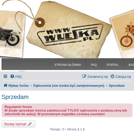
STRONA GŁÓWNA
FAQ
PORTAL
BA
FAQ
Zarejestruj się
Zaloguj się
Wykaz forów
Ogłoszenia (nie trzeba być zarejestrowanym)
Sprzedam
Sprzedam
Regulamin forum
W dziale sprzedam można zamieszczać TYLKO ogłoszenia z podaną ceną lub
odnośniki do aukcji. W przeciwnym wypadku zostaną usunięte!
Nowy temat
Tematy: 0 • Strona
1
z
1