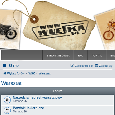
STRONA GŁÓWNA
FAQ
PORTAL
BA
FAQ
Zarejestruj się
Zaloguj się
Wykaz forów
WSK
Warsztat
Warsztat
Forum
Narzędzia i sprzęt warsztatowy
Tematy:
65
Powłoki lakiernicze
Tematy:
96