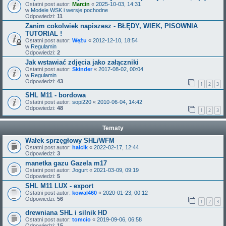
Ostatni post autor:
Marcin
«
2025-10-03, 14:31
w
Modele WSK i wersje pochodne
Odpowiedzi:
11
Zanim cokolwiek napiszesz - BŁĘDY, WIEK, PISOWNIA
TUTORIAL !
Ostatni post autor:
Wężu
«
2012-12-10, 18:54
w
Regulamin
Odpowiedzi:
2
Jak wstawiać zdjęcia jako załączniki
Ostatni post autor:
Skinder
«
2017-08-02, 00:04
w
Regulamin
Odpowiedzi:
43
1
2
3
SHL M11 - bordowa
Ostatni post autor:
sopi220
«
2010-06-04, 14:42
Odpowiedzi:
48
1
2
3
Tematy
Wałek sprzęgłowy SHL/WFM
Ostatni post autor:
halcik
«
2022-02-17, 12:44
Odpowiedzi:
3
manetka gazu Gazela m17
Ostatni post autor:
Jogurt
«
2021-03-09, 09:19
Odpowiedzi:
5
SHL M11 LUX - export
Ostatni post autor:
kowal460
«
2020-01-23, 00:12
Odpowiedzi:
56
1
2
3
drewniana SHL i silnik HD
Ostatni post autor:
tomcio
«
2019-09-06, 06:58
Odpowiedzi:
15