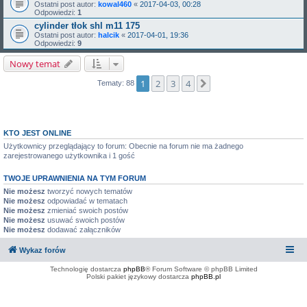
Ostatni post autor:
kowal460
«
2017-04-03, 00:28
Odpowiedzi:
1
cylinder tłok shl m11 175
Ostatni post autor:
halcik
«
2017-04-01, 19:36
Odpowiedzi:
9
Nowy temat
1
2
3
4
Następna
Tematy: 88
KTO JEST ONLINE
Użytkownicy przeglądający to forum: Obecnie na forum nie ma żadnego
zarejestrowanego użytkownika i 1 gość
TWOJE UPRAWNIENIA NA TYM FORUM
Nie możesz
tworzyć nowych tematów
Nie możesz
odpowiadać w tematach
Nie możesz
zmieniać swoich postów
Nie możesz
usuwać swoich postów
Nie możesz
dodawać załączników
Wykaz forów
Technologię dostarcza
phpBB
® Forum Software © phpBB Limited
Polski pakiet językowy dostarcza
phpBB.pl