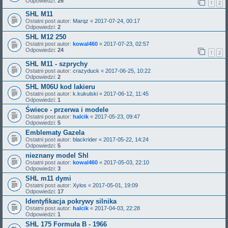
Odpowiedzi:
26
1
2
SHL M11
Ostatni post autor:
Marqz
«
2017-07-24, 00:17
Odpowiedzi:
2
SHL M12 250
Ostatni post autor:
kowal460
«
2017-07-23, 02:57
Odpowiedzi:
24
1
2
SHL M11 - szprychy
Ostatni post autor:
crazyduck
«
2017-06-25, 10:22
Odpowiedzi:
2
SHL M06U kod lakieru
Ostatni post autor:
k.kukulski
«
2017-06-12, 11:45
Odpowiedzi:
1
Świece - przerwa i modele
Ostatni post autor:
halcik
«
2017-05-23, 09:47
Odpowiedzi:
5
Emblematy Gazela
Ostatni post autor:
blackrider
«
2017-05-22, 14:24
Odpowiedzi:
5
nieznany model Shl
Ostatni post autor:
kowal460
«
2017-05-03, 22:10
Odpowiedzi:
3
SHL m11 dymi
Ostatni post autor:
Xylos
«
2017-05-01, 19:09
Odpowiedzi:
17
Identyfikacja pokrywy silnika
Ostatni post autor:
halcik
«
2017-04-03, 22:28
Odpowiedzi:
1
SHL 175 Formuła B - 1966