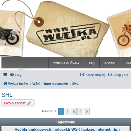
STRONA GŁÓWNA
FAQ
PORTAL
BA
FAQ
Zarejestruj się
Zaloguj się
Wykaz forów
WSK
Inne motocykle
SHL
SHL
Nowy temat
1
2
3
4
Następna
Tematy: 88
Ogłoszenia
Repliki unikatowych motocykli WSK (aukcje, internet, itp.)