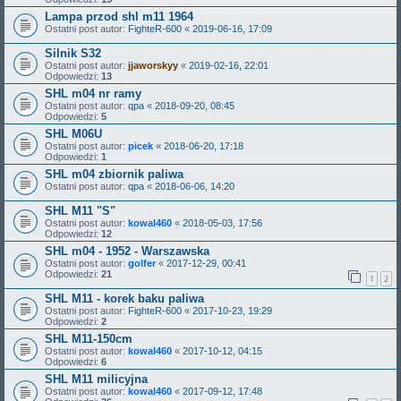
Lampa przod shl m11 1964
Ostatni post autor:
FighteR-600
«
2019-06-16, 17:09
Silnik S32
Ostatni post autor:
jjaworskyy
«
2019-02-16, 22:01
Odpowiedzi:
13
SHL m04 nr ramy
Ostatni post autor:
qpa
«
2018-09-20, 08:45
Odpowiedzi:
5
SHL M06U
Ostatni post autor:
picek
«
2018-06-20, 17:18
Odpowiedzi:
1
SHL m04 zbiornik paliwa
Ostatni post autor:
qpa
«
2018-06-06, 14:20
SHL M11 "S"
Ostatni post autor:
kowal460
«
2018-05-03, 17:56
Odpowiedzi:
12
SHL m04 - 1952 - Warszawska
Ostatni post autor:
golfer
«
2017-12-29, 00:41
Odpowiedzi:
21
1
2
SHL M11 - korek baku paliwa
Ostatni post autor:
FighteR-600
«
2017-10-23, 19:29
Odpowiedzi:
2
SHL M11-150cm
Ostatni post autor:
kowal460
«
2017-10-12, 04:15
Odpowiedzi:
6
SHL M11 milicyjna
Ostatni post autor:
kowal460
«
2017-09-12, 17:48