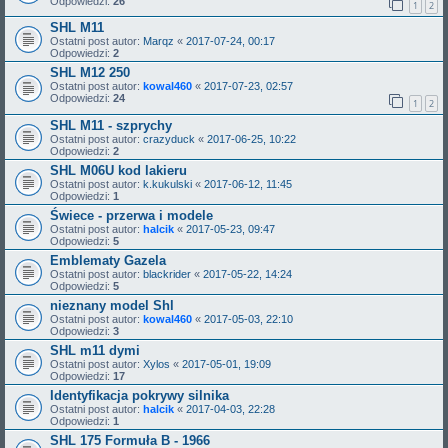
Odpowiedzi:
26
1
2
SHL M11
Ostatni post autor:
Marqz
«
2017-07-24, 00:17
Odpowiedzi:
2
SHL M12 250
Ostatni post autor:
kowal460
«
2017-07-23, 02:57
Odpowiedzi:
24
1
2
SHL M11 - szprychy
Ostatni post autor:
crazyduck
«
2017-06-25, 10:22
Odpowiedzi:
2
SHL M06U kod lakieru
Ostatni post autor:
k.kukulski
«
2017-06-12, 11:45
Odpowiedzi:
1
Świece - przerwa i modele
Ostatni post autor:
halcik
«
2017-05-23, 09:47
Odpowiedzi:
5
Emblematy Gazela
Ostatni post autor:
blackrider
«
2017-05-22, 14:24
Odpowiedzi:
5
nieznany model Shl
Ostatni post autor:
kowal460
«
2017-05-03, 22:10
Odpowiedzi:
3
SHL m11 dymi
Ostatni post autor:
Xylos
«
2017-05-01, 19:09
Odpowiedzi:
17
Identyfikacja pokrywy silnika
Ostatni post autor:
halcik
«
2017-04-03, 22:28
Odpowiedzi:
1
SHL 175 Formuła B - 1966