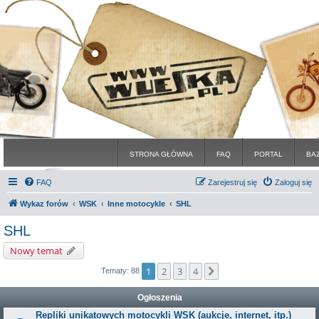
STRONA GŁÓWNA
FAQ
PORTAL
BA
FAQ
Zarejestruj się
Zaloguj się
Wykaz forów
WSK
Inne motocykle
SHL
SHL
Nowy temat
1
2
3
4
Następna
Tematy: 88
Ogłoszenia
Repliki unikatowych motocykli WSK (aukcje, internet, itp.)