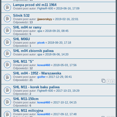
Lampa przod shl m11 1964
Ostatni post autor:
FighteR-600
«
2019-06-16, 17:09
Silnik S32
Ostatni post autor:
jjaworskyy
«
2019-02-16, 22:01
Odpowiedzi:
13
SHL m04 nr ramy
Ostatni post autor:
qpa
«
2018-09-20, 08:45
Odpowiedzi:
5
SHL M06U
Ostatni post autor:
picek
«
2018-06-20, 17:18
Odpowiedzi:
1
SHL m04 zbiornik paliwa
Ostatni post autor:
qpa
«
2018-06-06, 14:20
SHL M11 "S"
Ostatni post autor:
kowal460
«
2018-05-03, 17:56
Odpowiedzi:
12
SHL m04 - 1952 - Warszawska
Ostatni post autor:
golfer
«
2017-12-29, 00:41
Odpowiedzi:
21
1
2
SHL M11 - korek baku paliwa
Ostatni post autor:
FighteR-600
«
2017-10-23, 19:29
Odpowiedzi:
2
SHL M11-150cm
Ostatni post autor:
kowal460
«
2017-10-12, 04:15
Odpowiedzi:
6
SHL M11 milicyjna
Ostatni post autor:
kowal460
«
2017-09-12, 17:48