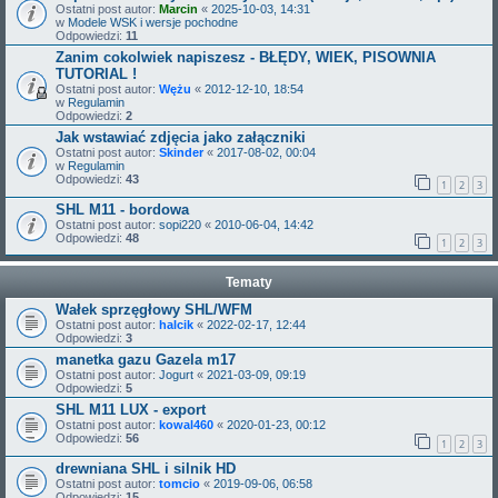
Ostatni post autor:
Marcin
«
2025-10-03, 14:31
w
Modele WSK i wersje pochodne
Odpowiedzi:
11
Zanim cokolwiek napiszesz - BŁĘDY, WIEK, PISOWNIA
TUTORIAL !
Ostatni post autor:
Wężu
«
2012-12-10, 18:54
w
Regulamin
Odpowiedzi:
2
Jak wstawiać zdjęcia jako załączniki
Ostatni post autor:
Skinder
«
2017-08-02, 00:04
w
Regulamin
Odpowiedzi:
43
1
2
3
SHL M11 - bordowa
Ostatni post autor:
sopi220
«
2010-06-04, 14:42
Odpowiedzi:
48
1
2
3
Tematy
Wałek sprzęgłowy SHL/WFM
Ostatni post autor:
halcik
«
2022-02-17, 12:44
Odpowiedzi:
3
manetka gazu Gazela m17
Ostatni post autor:
Jogurt
«
2021-03-09, 09:19
Odpowiedzi:
5
SHL M11 LUX - export
Ostatni post autor:
kowal460
«
2020-01-23, 00:12
Odpowiedzi:
56
1
2
3
drewniana SHL i silnik HD
Ostatni post autor:
tomcio
«
2019-09-06, 06:58
Odpowiedzi:
15