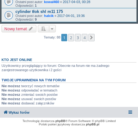
Ostatni post autor:
kowal460
«
2017-04-03, 00:28
Odpowiedzi:
1
cylinder tłok shl m11 175
Ostatni post autor:
halcik
«
2017-04-01, 19:36
Odpowiedzi:
9
Nowy temat
1
2
3
4
Następna
Tematy: 88
KTO JEST ONLINE
Użytkownicy przeglądający to forum: Obecnie na forum nie ma żadnego
zarejestrowanego użytkownika i 2 gości
TWOJE UPRAWNIENIA NA TYM FORUM
Nie możesz
tworzyć nowych tematów
Nie możesz
odpowiadać w tematach
Nie możesz
zmieniać swoich postów
Nie możesz
usuwać swoich postów
Nie możesz
dodawać załączników
Wykaz forów
Technologię dostarcza
phpBB
® Forum Software © phpBB Limited
Polski pakiet językowy dostarcza
phpBB.pl