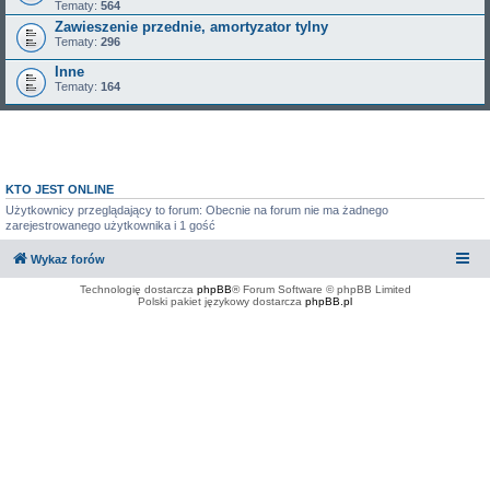
Tematy:
564
Zawieszenie przednie, amortyzator tylny
Tematy:
296
Inne
Tematy:
164
KTO JEST ONLINE
Użytkownicy przeglądający to forum: Obecnie na forum nie ma żadnego
zarejestrowanego użytkownika i 1 gość
Wykaz forów
Technologię dostarcza
phpBB
® Forum Software © phpBB Limited
Polski pakiet językowy dostarcza
phpBB.pl