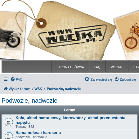
STRONA GŁÓWNA
FAQ
PORTAL
BA
FAQ
Zarejestruj się
Zaloguj się
Wykaz forów
WSK
Podwozie, nadwozie
Podwozie, nadwozie
Forum
Koła, układ hamulcowy, kierowniczy, układ przeniesienia
napędu
Tematy:
342
Rama nośna i karoseria
podwozie - nadwozie