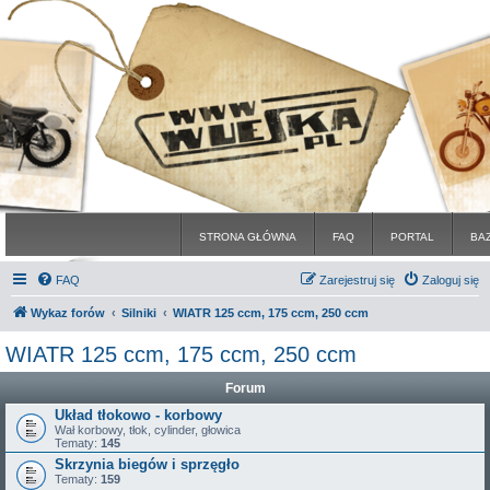
STRONA GŁÓWNA
FAQ
PORTAL
BA
FAQ
Zarejestruj się
Zaloguj się
Wykaz forów
Silniki
WIATR 125 ccm, 175 ccm, 250 ccm
WIATR 125 ccm, 175 ccm, 250 ccm
Forum
Układ tłokowo - korbowy
Wał korbowy, tłok, cylinder, głowica
Tematy:
145
Skrzynia biegów i sprzęgło
Tematy:
159