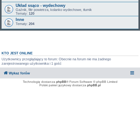
Układ ssąco - wydechowy
Gaźnik, filtr powietrza, kolanko wydechowe, tłumik
Tematy:
120
Inne
Tematy:
204
KTO JEST ONLINE
Użytkownicy przeglądający to forum: Obecnie na forum nie ma żadnego
zarejestrowanego użytkownika i 1 gość
Wykaz forów
Technologię dostarcza
phpBB
® Forum Software © phpBB Limited
Polski pakiet językowy dostarcza
phpBB.pl