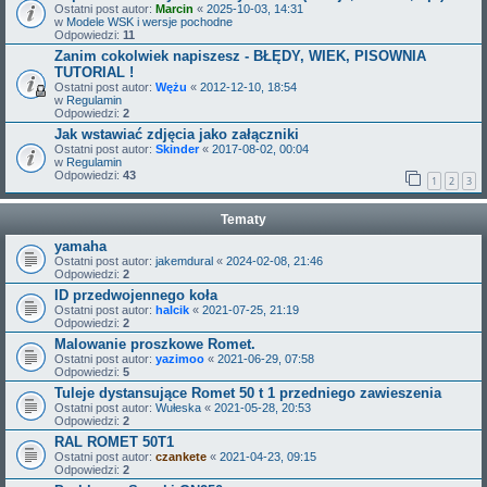
Ostatni post autor:
Marcin
«
2025-10-03, 14:31
w
Modele WSK i wersje pochodne
Odpowiedzi:
11
Zanim cokolwiek napiszesz - BŁĘDY, WIEK, PISOWNIA
TUTORIAL !
Ostatni post autor:
Wężu
«
2012-12-10, 18:54
w
Regulamin
Odpowiedzi:
2
Jak wstawiać zdjęcia jako załączniki
Ostatni post autor:
Skinder
«
2017-08-02, 00:04
w
Regulamin
Odpowiedzi:
43
1
2
3
Tematy
yamaha
Ostatni post autor:
jakemdural
«
2024-02-08, 21:46
Odpowiedzi:
2
ID przedwojennego koła
Ostatni post autor:
halcik
«
2021-07-25, 21:19
Odpowiedzi:
2
Malowanie proszkowe Romet.
Ostatni post autor:
yazimoo
«
2021-06-29, 07:58
Odpowiedzi:
5
Tuleje dystansujące Romet 50 t 1 przedniego zawieszenia
Ostatni post autor:
Wułeska
«
2021-05-28, 20:53
Odpowiedzi:
2
RAL ROMET 50T1
Ostatni post autor:
czankete
«
2021-04-23, 09:15
Odpowiedzi:
2