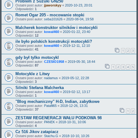
Problem z Suzuki GN250
Ostatni post autor:
jjaworskyy
«
2020-10-23, 20:01
Odpowiedzi:
1
Romet Ogar 205 - mocowanie stopki
Ostatni post autor:
seba101626
«
2020-08-04, 19:58
Malcherek konstruktor silników i motocykli
Ostatni post autor:
kowal460
«
2020-01-22, 23:40
Odpowiedzi:
12
ile było polskich konstrukcji motocykli?
Ostatni post autor:
kowal460
«
2019-12-11, 12:10
Odpowiedzi:
41
1
2
3
gdy był tylko motocykl
Ostatni post autor:
CZESIO1958
«
2019-05-30, 18:44
Odpowiedzi:
87
1
2
3
4
5
Motocykle z Litwy
Ostatni post autor:
nadamus
«
2019-05-12, 22:28
Odpowiedzi:
3
Silniki Stefana Malcherka
Ostatni post autor:
kowal460
«
2019-02-12, 13:17
Odpowiedzi:
1
"Blog mechaniczny" H-D, Indian, zabytkowe
Ostatni post autor:
Patafil65
«
2018-12-26, 13:31
Odpowiedzi:
37
1
2
ZESTAW REGENERACJI WAŁU PODKOWA 98
Ostatni post autor:
PANEK
«
2018-10-31, 10:06
Odpowiedzi:
4
Cz 516 Jikov zatapiacz
Ostatni post autor:
Stachu.G
«
2018-10-10, 10:26