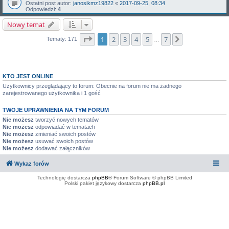
Ostatni post autor:
janosikmz19822
«
2017-09-25, 08:34
Odpowiedzi:
4
Nowy temat
Strona
1
z
7
1
2
3
4
5
7
Następna
Tematy: 171
…
KTO JEST ONLINE
Użytkownicy przeglądający to forum: Obecnie na forum nie ma żadnego
zarejestrowanego użytkownika i 1 gość
TWOJE UPRAWNIENIA NA TYM FORUM
Nie możesz
tworzyć nowych tematów
Nie możesz
odpowiadać w tematach
Nie możesz
zmieniać swoich postów
Nie możesz
usuwać swoich postów
Nie możesz
dodawać załączników
Wykaz forów
Technologię dostarcza
phpBB
® Forum Software © phpBB Limited
Polski pakiet językowy dostarcza
phpBB.pl