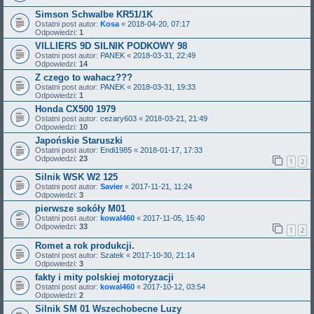
Simson Schwalbe KR51/1K
Ostatni post autor:
Kosa
«
2018-04-20, 07:17
Odpowiedzi:
1
VILLIERS 9D SILNIK PODKOWY 98
Ostatni post autor:
PANEK
«
2018-03-31, 22:49
Odpowiedzi:
14
Z czego to wahacz???
Ostatni post autor:
PANEK
«
2018-03-31, 19:33
Odpowiedzi:
1
Honda CX500 1979
Ostatni post autor:
cezary603
«
2018-03-21, 21:49
Odpowiedzi:
10
Japońskie Staruszki
Ostatni post autor:
Endi1985
«
2018-01-17, 17:33
Odpowiedzi:
23
1
2
Silnik WSK W2 125
Ostatni post autor:
Savier
«
2017-11-21, 11:24
Odpowiedzi:
3
pierwsze sokóły M01
Ostatni post autor:
kowal460
«
2017-11-05, 15:40
Odpowiedzi:
33
1
2
Romet a rok produkcji.
Ostatni post autor:
Szatek
«
2017-10-30, 21:14
Odpowiedzi:
3
fakty i mity polskiej motoryzacji
Ostatni post autor:
kowal460
«
2017-10-12, 03:54
Odpowiedzi:
2
Silnik SM 01 Wszechobecne Luzy