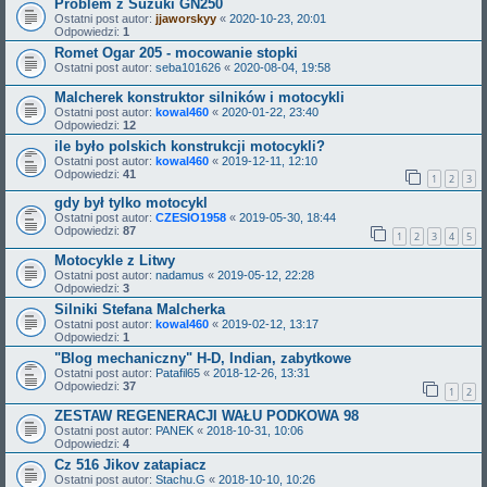
Problem z Suzuki GN250
Ostatni post autor:
jjaworskyy
«
2020-10-23, 20:01
Odpowiedzi:
1
Romet Ogar 205 - mocowanie stopki
Ostatni post autor:
seba101626
«
2020-08-04, 19:58
Malcherek konstruktor silników i motocykli
Ostatni post autor:
kowal460
«
2020-01-22, 23:40
Odpowiedzi:
12
ile było polskich konstrukcji motocykli?
Ostatni post autor:
kowal460
«
2019-12-11, 12:10
Odpowiedzi:
41
1
2
3
gdy był tylko motocykl
Ostatni post autor:
CZESIO1958
«
2019-05-30, 18:44
Odpowiedzi:
87
1
2
3
4
5
Motocykle z Litwy
Ostatni post autor:
nadamus
«
2019-05-12, 22:28
Odpowiedzi:
3
Silniki Stefana Malcherka
Ostatni post autor:
kowal460
«
2019-02-12, 13:17
Odpowiedzi:
1
"Blog mechaniczny" H-D, Indian, zabytkowe
Ostatni post autor:
Patafil65
«
2018-12-26, 13:31
Odpowiedzi:
37
1
2
ZESTAW REGENERACJI WAŁU PODKOWA 98
Ostatni post autor:
PANEK
«
2018-10-31, 10:06
Odpowiedzi:
4
Cz 516 Jikov zatapiacz
Ostatni post autor:
Stachu.G
«
2018-10-10, 10:26