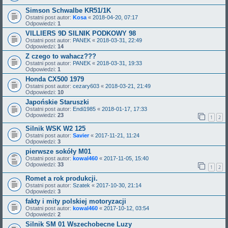
Simson Schwalbe KR51/1K
Ostatni post autor:
Kosa
«
2018-04-20, 07:17
Odpowiedzi:
1
VILLIERS 9D SILNIK PODKOWY 98
Ostatni post autor:
PANEK
«
2018-03-31, 22:49
Odpowiedzi:
14
Z czego to wahacz???
Ostatni post autor:
PANEK
«
2018-03-31, 19:33
Odpowiedzi:
1
Honda CX500 1979
Ostatni post autor:
cezary603
«
2018-03-21, 21:49
Odpowiedzi:
10
Japońskie Staruszki
Ostatni post autor:
Endi1985
«
2018-01-17, 17:33
Odpowiedzi:
23
1
2
Silnik WSK W2 125
Ostatni post autor:
Savier
«
2017-11-21, 11:24
Odpowiedzi:
3
pierwsze sokóły M01
Ostatni post autor:
kowal460
«
2017-11-05, 15:40
Odpowiedzi:
33
1
2
Romet a rok produkcji.
Ostatni post autor:
Szatek
«
2017-10-30, 21:14
Odpowiedzi:
3
fakty i mity polskiej motoryzacji
Ostatni post autor:
kowal460
«
2017-10-12, 03:54
Odpowiedzi:
2
Silnik SM 01 Wszechobecne Luzy