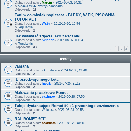
Ostatni post autor:
Marcin
«
2025-10-03, 14:31
w
Modele WSK i wersje pochodne
Odpowiedzi:
11
Zanim cokolwiek napiszesz - BŁĘDY, WIEK, PISOWNIA
TUTORIAL !
Ostatni post autor:
Wężu
«
2012-12-10, 18:54
w
Regulamin
Odpowiedzi:
2
Jak wstawiać zdjęcia jako załączniki
Ostatni post autor:
Skinder
«
2017-08-02, 00:04
w
Regulamin
Odpowiedzi:
43
1
2
3
Tematy
yamaha
Ostatni post autor:
jakemdural
«
2024-02-08, 21:46
Odpowiedzi:
2
ID przedwojennego koła
Ostatni post autor:
halcik
«
2021-07-25, 21:19
Odpowiedzi:
2
Malowanie proszkowe Romet.
Ostatni post autor:
yazimoo
«
2021-06-29, 07:58
Odpowiedzi:
5
Tuleje dystansujące Romet 50 t 1 przedniego zawieszenia
Ostatni post autor:
Wułeska
«
2021-05-28, 20:53
Odpowiedzi:
2
RAL ROMET 50T1
Ostatni post autor:
czankete
«
2021-04-23, 09:15
Odpowiedzi:
2