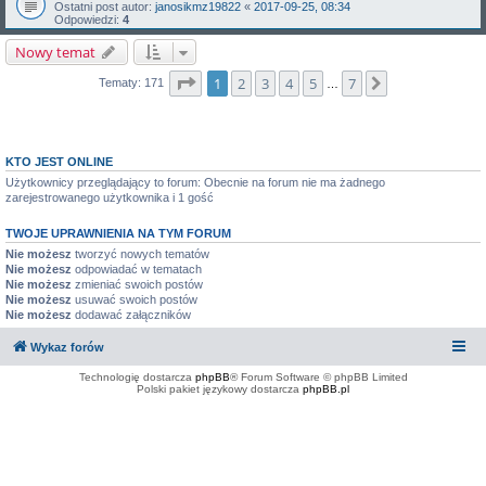
Ostatni post autor:
janosikmz19822
«
2017-09-25, 08:34
Odpowiedzi:
4
Nowy temat
Strona
1
z
7
1
2
3
4
5
7
Następna
Tematy: 171
…
KTO JEST ONLINE
Użytkownicy przeglądający to forum: Obecnie na forum nie ma żadnego
zarejestrowanego użytkownika i 1 gość
TWOJE UPRAWNIENIA NA TYM FORUM
Nie możesz
tworzyć nowych tematów
Nie możesz
odpowiadać w tematach
Nie możesz
zmieniać swoich postów
Nie możesz
usuwać swoich postów
Nie możesz
dodawać załączników
Wykaz forów
Technologię dostarcza
phpBB
® Forum Software © phpBB Limited
Polski pakiet językowy dostarcza
phpBB.pl