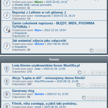
Ostatni post autor:
Marcin
«
2025-10-03, 14:31
w
Modele WSK i wersje pochodne
Odpowiedzi:
11
Reportaż z Lelkiem w roli głównej :)
Ostatni post autor:
maniekgazela
«
2016-02-14, 16:14
Odpowiedzi:
13
Zanim cokolwiek napiszesz - BŁĘDY, WIEK, PISOWNIA
TUTORIAL !
Ostatni post autor:
Wężu
«
2012-12-10, 18:54
w
Regulamin
Odpowiedzi:
2
Jak wstawiać zdjęcia jako załączniki
Ostatni post autor:
Skinder
«
2017-08-02, 00:04
w
Regulamin
Odpowiedzi:
43
1
2
3
Tematy
Lista filmów użytkowników forum WueSKa.pl
Ostatni post autor:
radar
«
2020-01-29, 12:08
Odpowiedzi:
173
1
6
7
8
9
…
Akcja "Łapka w dół" - minusujemy denne filmiki!
Ostatni post autor:
MotoPRLmaniak
«
2018-08-18, 10:38
Odpowiedzi:
197
1
7
8
9
10
…
Garażowy vlog
Ostatni post autor:
Skinder
«
2025-07-13, 11:55
Odpowiedzi:
93
1
2
3
4
5
Filmik, niby zundapp, a jakiś taki podobny..
Ostatni post autor:
norek
«
2022-06-30, 18:33