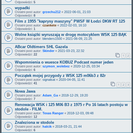
Odpowiedzi:
5
wypadki
Ostatni post autor:
grzechu212
«
2022-06-01, 21:03
Odpowiedzi:
8
Film z 1955 "kaprysy maszyny" PWSF W Łodzi DKW RT 125
Ostatni post autor:
czankete
«
2022-02-03, 16:10
Odpowiedzi:
1
Wolne książki wyruszają w drogę motocyklem WSK 125 BĄK
Ostatni post autor:
blenders1500
«
2021-06-09, 21:25
ABcar Oldtimers SHL Gazela
Ostatni post autor:
Skinder
«
2021-03-23, 22:32
Odpowiedzi:
22
1
2
Wspomnienia o wuesce KOBUZ Podcast numer jeden
Ostatni post autor:
szymon_wolebez
«
2020-12-25, 03:34
Odpowiedzi:
6
Początek mojej przygody z WSK 125 m06b3 z 82r
Ostatni post autor:
signalsat
«
2020-04-05, 11:41
Odpowiedzi:
41
1
2
3
Nowa Jawa
Ostatni post autor:
Adam_Ga
«
2018-12-29, 19:20
Odpowiedzi:
7
Renowacja WSK i 125 M06 B3 z 1975 r Po 16 latach postoju w
stodole - FILM.
Ostatni post autor:
Texas Ranger
«
2018-12-03, 09:48
Odpowiedzi:
12
Znaleziona w stodole
Ostatni post autor:
halcik
«
2018-03-21, 21:44
Odpowiedzi:
6