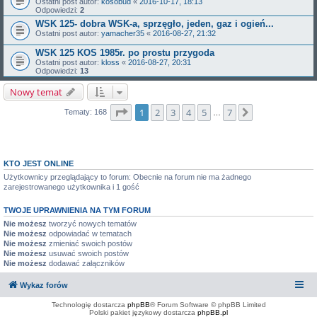
Ostatni post autor:
kosobud
«
2016-10-17, 18:13
Odpowiedzi:
2
WSK 125- dobra WSK-a, sprzęgło, jeden, gaz i ogień...
Ostatni post autor:
yamacher35
«
2016-08-27, 21:32
WSK 125 KOS 1985r. po prostu przygoda
Ostatni post autor:
kloss
«
2016-08-27, 20:31
Odpowiedzi:
13
Nowy temat
Strona
1
z
7
1
2
3
4
5
7
Następna
Tematy: 168
…
KTO JEST ONLINE
Użytkownicy przeglądający to forum: Obecnie na forum nie ma żadnego
zarejestrowanego użytkownika i 1 gość
TWOJE UPRAWNIENIA NA TYM FORUM
Nie możesz
tworzyć nowych tematów
Nie możesz
odpowiadać w tematach
Nie możesz
zmieniać swoich postów
Nie możesz
usuwać swoich postów
Nie możesz
dodawać załączników
Wykaz forów
Technologię dostarcza
phpBB
® Forum Software © phpBB Limited
Polski pakiet językowy dostarcza
phpBB.pl