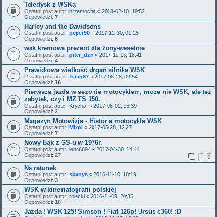
Teledysk z WSKą
Ostatni post autor:
przemocha
«
2018-02-10, 19:52
Odpowiedzi:
7
Harley and the Davidsons
Ostatni post autor:
peper50
«
2017-12-30, 01:25
Odpowiedzi:
6
wsk kremowa prezent dla żony-weselnie
Ostatni post autor:
piter_dzn
«
2017-11-18, 18:41
Odpowiedzi:
4
Prawidłowa wielkość drgań silnika WSK
Ostatni post autor:
franq87
«
2017-08-28, 09:54
Odpowiedzi:
16
Pierwsza jazda w sezonie motocyklem, może nie WSK, ale też
zabytek, czyli MZ TS 150.
Ostatni post autor:
Krycha.
«
2017-06-02, 16:39
Odpowiedzi:
2
Magazyn Motowizja - Historia motocykla WSK
Ostatni post autor:
Mixol
«
2017-05-28, 12:27
Odpowiedzi:
7
Nowy Bąk z GS-u w 1976r.
Ostatni post autor:
leho6694
«
2017-04-30, 14:44
Odpowiedzi:
27
1
2
Na ratunek
Ostatni post autor:
sbanys
«
2016-11-10, 18:19
Odpowiedzi:
3
WSK w kinematografii polskiej
Ostatni post autor:
rolecki
«
2016-11-09, 20:35
Odpowiedzi:
10
Jazda ! WSK 125! Simson ! Fiat 126p! Ursus c360! :D