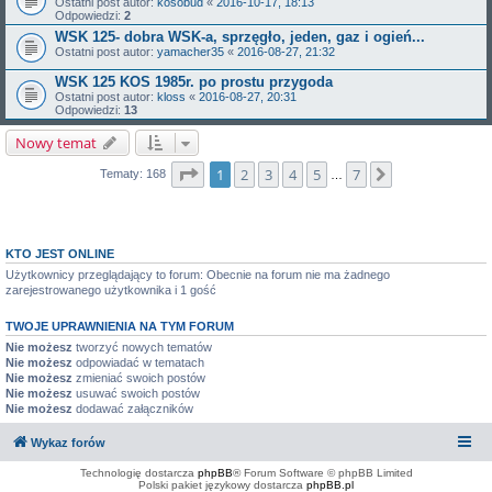
Ostatni post autor:
kosobud
«
2016-10-17, 18:13
Odpowiedzi:
2
WSK 125- dobra WSK-a, sprzęgło, jeden, gaz i ogień...
Ostatni post autor:
yamacher35
«
2016-08-27, 21:32
WSK 125 KOS 1985r. po prostu przygoda
Ostatni post autor:
kloss
«
2016-08-27, 20:31
Odpowiedzi:
13
Nowy temat
Strona
1
z
7
1
2
3
4
5
7
Następna
Tematy: 168
…
KTO JEST ONLINE
Użytkownicy przeglądający to forum: Obecnie na forum nie ma żadnego
zarejestrowanego użytkownika i 1 gość
TWOJE UPRAWNIENIA NA TYM FORUM
Nie możesz
tworzyć nowych tematów
Nie możesz
odpowiadać w tematach
Nie możesz
zmieniać swoich postów
Nie możesz
usuwać swoich postów
Nie możesz
dodawać załączników
Wykaz forów
Technologię dostarcza
phpBB
® Forum Software © phpBB Limited
Polski pakiet językowy dostarcza
phpBB.pl