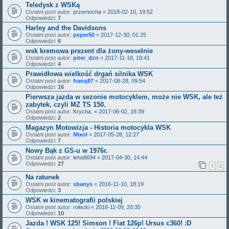
Teledysk z WSKą
Ostatni post autor:
przemocha
«
2018-02-10, 19:52
Odpowiedzi:
7
Harley and the Davidsons
Ostatni post autor:
peper50
«
2017-12-30, 01:25
Odpowiedzi:
6
wsk kremowa prezent dla żony-weselnie
Ostatni post autor:
piter_dzn
«
2017-11-18, 18:41
Odpowiedzi:
4
Prawidłowa wielkość drgań silnika WSK
Ostatni post autor:
franq87
«
2017-08-28, 09:54
Odpowiedzi:
16
Pierwsza jazda w sezonie motocyklem, może nie WSK, ale też
zabytek, czyli MZ TS 150.
Ostatni post autor:
Krycha.
«
2017-06-02, 16:39
Odpowiedzi:
2
Magazyn Motowizja - Historia motocykla WSK
Ostatni post autor:
Mixol
«
2017-05-28, 12:27
Odpowiedzi:
7
Nowy Bąk z GS-u w 1976r.
Ostatni post autor:
leho6694
«
2017-04-30, 14:44
Odpowiedzi:
27
1
2
Na ratunek
Ostatni post autor:
sbanys
«
2016-11-10, 18:19
Odpowiedzi:
3
WSK w kinematografii polskiej
Ostatni post autor:
rolecki
«
2016-11-09, 20:35
Odpowiedzi:
10
Jazda ! WSK 125! Simson ! Fiat 126p! Ursus c360! :D