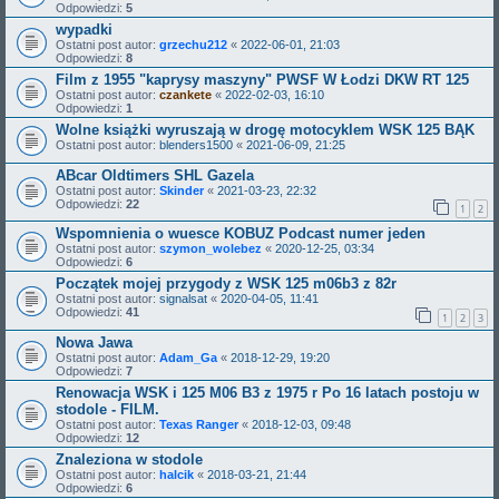
Odpowiedzi:
5
wypadki
Ostatni post autor:
grzechu212
«
2022-06-01, 21:03
Odpowiedzi:
8
Film z 1955 "kaprysy maszyny" PWSF W Łodzi DKW RT 125
Ostatni post autor:
czankete
«
2022-02-03, 16:10
Odpowiedzi:
1
Wolne książki wyruszają w drogę motocyklem WSK 125 BĄK
Ostatni post autor:
blenders1500
«
2021-06-09, 21:25
ABcar Oldtimers SHL Gazela
Ostatni post autor:
Skinder
«
2021-03-23, 22:32
Odpowiedzi:
22
1
2
Wspomnienia o wuesce KOBUZ Podcast numer jeden
Ostatni post autor:
szymon_wolebez
«
2020-12-25, 03:34
Odpowiedzi:
6
Początek mojej przygody z WSK 125 m06b3 z 82r
Ostatni post autor:
signalsat
«
2020-04-05, 11:41
Odpowiedzi:
41
1
2
3
Nowa Jawa
Ostatni post autor:
Adam_Ga
«
2018-12-29, 19:20
Odpowiedzi:
7
Renowacja WSK i 125 M06 B3 z 1975 r Po 16 latach postoju w
stodole - FILM.
Ostatni post autor:
Texas Ranger
«
2018-12-03, 09:48
Odpowiedzi:
12
Znaleziona w stodole
Ostatni post autor:
halcik
«
2018-03-21, 21:44
Odpowiedzi:
6