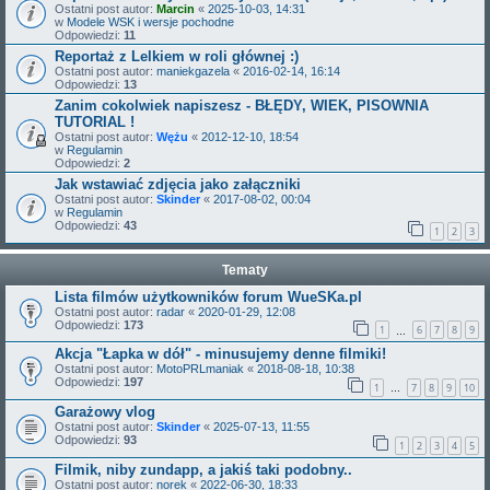
Ostatni post autor:
Marcin
«
2025-10-03, 14:31
w
Modele WSK i wersje pochodne
Odpowiedzi:
11
Reportaż z Lelkiem w roli głównej :)
Ostatni post autor:
maniekgazela
«
2016-02-14, 16:14
Odpowiedzi:
13
Zanim cokolwiek napiszesz - BŁĘDY, WIEK, PISOWNIA
TUTORIAL !
Ostatni post autor:
Wężu
«
2012-12-10, 18:54
w
Regulamin
Odpowiedzi:
2
Jak wstawiać zdjęcia jako załączniki
Ostatni post autor:
Skinder
«
2017-08-02, 00:04
w
Regulamin
Odpowiedzi:
43
1
2
3
Tematy
Lista filmów użytkowników forum WueSKa.pl
Ostatni post autor:
radar
«
2020-01-29, 12:08
Odpowiedzi:
173
1
6
7
8
9
…
Akcja "Łapka w dół" - minusujemy denne filmiki!
Ostatni post autor:
MotoPRLmaniak
«
2018-08-18, 10:38
Odpowiedzi:
197
1
7
8
9
10
…
Garażowy vlog
Ostatni post autor:
Skinder
«
2025-07-13, 11:55
Odpowiedzi:
93
1
2
3
4
5
Filmik, niby zundapp, a jakiś taki podobny..
Ostatni post autor:
norek
«
2022-06-30, 18:33