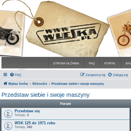
STRONA GŁÓWNA
FAQ
PORTAL
BA
FAQ
Zarejestruj się
Zaloguj się
Wykaz forów
Różności
Przedstaw siebie i swoje maszyny
Przedstaw siebie i swoje maszyny
Forum
Przedstaw się
Tematy:
3
WSK 125 do 1971 roku
Tematy:
342