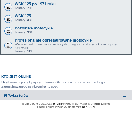
WSK 125 po 1971 roku
Tematy:
706
WSK 175
Tematy:
430
Pozostałe motocykle
Tematy:
381
Profesjonalnie odrestaurowane motocykle
Wzorowo odremontowane motocykle, mogące posłużyć jako wzór przy
renowacji.
Tematy:
113
KTO JEST ONLINE
Użytkownicy przeglądający to forum: Obecnie na forum nie ma żadnego
zarejestrowanego użytkownika i 1 gość
Wykaz forów
Technologię dostarcza
phpBB
® Forum Software © phpBB Limited
Polski pakiet językowy dostarcza
phpBB.pl