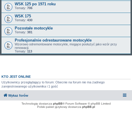
WSK 125 po 1971 roku
Tematy:
706
WSK 175
Tematy:
430
Pozostałe motocykle
Tematy:
381
Profesjonalnie odrestaurowane motocykle
Wzorowo odremontowane motocykle, mogące posłużyć jako wzór przy
renowacji.
Tematy:
113
KTO JEST ONLINE
Użytkownicy przeglądający to forum: Obecnie na forum nie ma żadnego
zarejestrowanego użytkownika i 1 gość
Wykaz forów
Technologię dostarcza
phpBB
® Forum Software © phpBB Limited
Polski pakiet językowy dostarcza
phpBB.pl