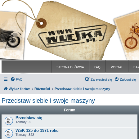
STRONA GŁÓWNA
FAQ
PORTAL
BA
FAQ
Zarejestruj się
Zaloguj się
Wykaz forów
Różności
Przedstaw siebie i swoje maszyny
Przedstaw siebie i swoje maszyny
Forum
Przedstaw się
Tematy:
3
WSK 125 do 1971 roku
Tematy:
342