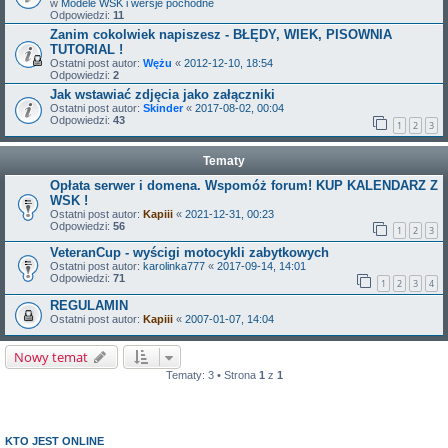
w
Modele WSK i wersje pochodne
Odpowiedzi:
11
Zanim cokolwiek napiszesz - BŁĘDY, WIEK, PISOWNIA
TUTORIAL !
Ostatni post autor:
Wężu
«
2012-12-10, 18:54
Odpowiedzi:
2
Jak wstawiać zdjęcia jako załączniki
Ostatni post autor:
Skinder
«
2017-08-02, 00:04
Odpowiedzi:
43
1
2
3
Tematy
Opłata serwer i domena. Wspomóż forum! KUP KALENDARZ Z
WSK !
Ostatni post autor:
Kapiii
«
2021-12-31, 00:23
Odpowiedzi:
56
1
2
3
VeteranCup - wyścigi motocykli zabytkowych
Ostatni post autor:
karolinka777
«
2017-09-14, 14:01
Odpowiedzi:
71
1
2
3
4
REGULAMIN
Ostatni post autor:
Kapiii
«
2007-01-07, 14:04
Nowy temat
Tematy: 3 • Strona
1
z
1
KTO JEST ONLINE