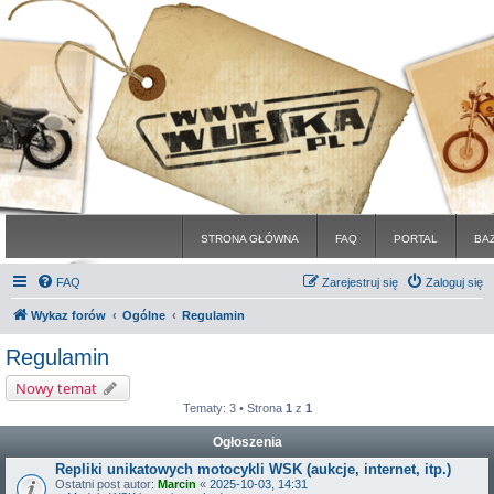
STRONA GŁÓWNA
FAQ
PORTAL
BA
FAQ
Zarejestruj się
Zaloguj się
Wykaz forów
Ogólne
Regulamin
Regulamin
Nowy temat
Tematy: 3 • Strona
1
z
1
Ogłoszenia
Repliki unikatowych motocykli WSK (aukcje, internet, itp.)
Ostatni post autor:
Marcin
«
2025-10-03, 14:31