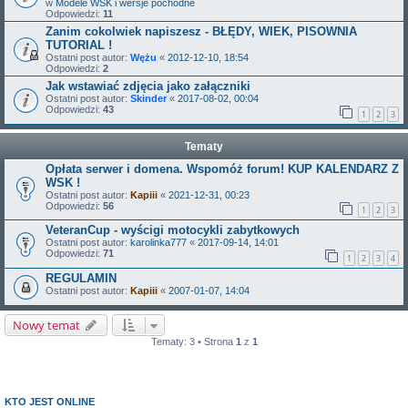
w
Modele WSK i wersje pochodne
Odpowiedzi:
11
Zanim cokolwiek napiszesz - BŁĘDY, WIEK, PISOWNIA
TUTORIAL !
Ostatni post autor:
Wężu
«
2012-12-10, 18:54
Odpowiedzi:
2
Jak wstawiać zdjęcia jako załączniki
Ostatni post autor:
Skinder
«
2017-08-02, 00:04
Odpowiedzi:
43
1
2
3
Tematy
Opłata serwer i domena. Wspomóż forum! KUP KALENDARZ Z
WSK !
Ostatni post autor:
Kapiii
«
2021-12-31, 00:23
Odpowiedzi:
56
1
2
3
VeteranCup - wyścigi motocykli zabytkowych
Ostatni post autor:
karolinka777
«
2017-09-14, 14:01
Odpowiedzi:
71
1
2
3
4
REGULAMIN
Ostatni post autor:
Kapiii
«
2007-01-07, 14:04
Nowy temat
Tematy: 3 • Strona
1
z
1
KTO JEST ONLINE