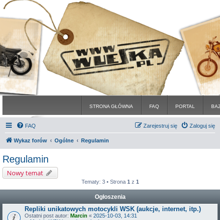
STRONA GŁÓWNA
FAQ
PORTAL
BA
FAQ
Zarejestruj się
Zaloguj się
Wykaz forów
Ogólne
Regulamin
Regulamin
Nowy temat
Tematy: 3 • Strona
1
z
1
Ogłoszenia
Repliki unikatowych motocykli WSK (aukcje, internet, itp.)
Ostatni post autor:
Marcin
«
2025-10-03, 14:31