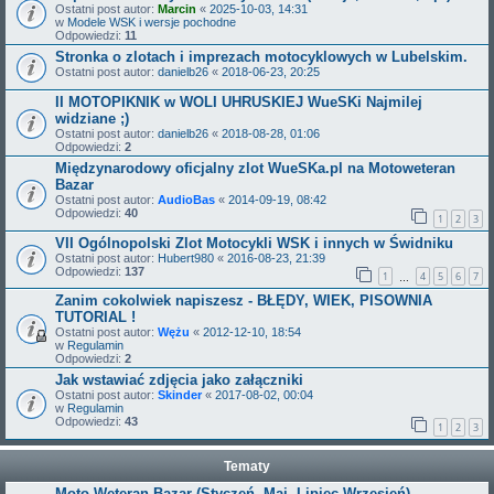
Ostatni post autor:
Marcin
«
2025-10-03, 14:31
w
Modele WSK i wersje pochodne
Odpowiedzi:
11
Stronka o zlotach i imprezach motocyklowych w Lubelskim.
Ostatni post autor:
danielb26
«
2018-06-23, 20:25
II MOTOPIKNIK w WOLI UHRUSKIEJ WueSKi Najmilej
widziane ;)
Ostatni post autor:
danielb26
«
2018-08-28, 01:06
Odpowiedzi:
2
Międzynarodowy oficjalny zlot WueSKa.pl na Motoweteran
Bazar
Ostatni post autor:
AudioBas
«
2014-09-19, 08:42
Odpowiedzi:
40
1
2
3
VII Ogólnopolski Zlot Motocykli WSK i innych w Świdniku
Ostatni post autor:
Hubert980
«
2016-08-23, 21:39
Odpowiedzi:
137
1
4
5
6
7
…
Zanim cokolwiek napiszesz - BŁĘDY, WIEK, PISOWNIA
TUTORIAL !
Ostatni post autor:
Wężu
«
2012-12-10, 18:54
w
Regulamin
Odpowiedzi:
2
Jak wstawiać zdjęcia jako załączniki
Ostatni post autor:
Skinder
«
2017-08-02, 00:04
w
Regulamin
Odpowiedzi:
43
1
2
3
Tematy
Moto Weteran Bazar (Styczeń, Maj, Lipiec,Wrzesień)