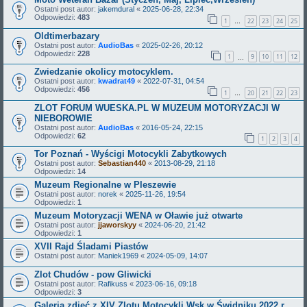
Ostatni post autor:
jakemdural
«
2025-06-28, 22:34
Odpowiedzi:
483
1
22
23
24
25
…
Oldtimerbazary
Ostatni post autor:
AudioBas
«
2025-02-26, 20:12
Odpowiedzi:
228
1
9
10
11
12
…
Zwiedzanie okolicy motocyklem.
Ostatni post autor:
kwadrat49
«
2022-07-31, 04:54
Odpowiedzi:
456
1
20
21
22
23
…
ZLOT FORUM WUESKA.PL W MUZEUM MOTORYZACJI W
NIEBOROWIE
Ostatni post autor:
AudioBas
«
2016-05-24, 22:15
Odpowiedzi:
62
1
2
3
4
Tor Poznań - Wyścigi Motocykli Zabytkowych
Ostatni post autor:
Sebastian440
«
2013-08-29, 21:18
Odpowiedzi:
14
Muzeum Regionalne w Pleszewie
Ostatni post autor:
norek
«
2025-11-26, 19:54
Odpowiedzi:
1
Muzeum Motoryzacji WENA w Oławie już otwarte
Ostatni post autor:
jjaworskyy
«
2024-06-20, 21:42
Odpowiedzi:
1
XVII Rajd Śladami Piastów
Ostatni post autor:
Maniek1969
«
2024-05-09, 14:07
Zlot Chudów - pow Gliwicki
Ostatni post autor:
Rafikuss
«
2023-06-16, 09:18
Odpowiedzi:
3
Galeria zdjęć z XIV Zlotu Motocykli Wsk w Świdniku 2022 r.