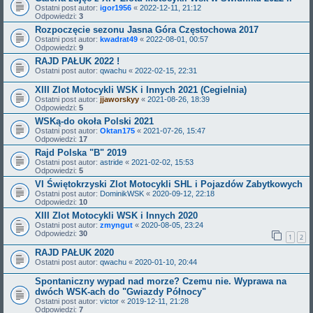
Ostatni post autor:
igor1956
«
2022-12-11, 21:12
Odpowiedzi:
3
Rozpoczęcie sezonu Jasna Góra Częstochowa 2017
Ostatni post autor:
kwadrat49
«
2022-08-01, 00:57
Odpowiedzi:
9
RAJD PAŁUK 2022 !
Ostatni post autor:
qwachu
«
2022-02-15, 22:31
XIII Zlot Motocykli WSK i Innych 2021 (Cegielnia)
Ostatni post autor:
jjaworskyy
«
2021-08-26, 18:39
Odpowiedzi:
5
WSKą-do okoła Polski 2021
Ostatni post autor:
Oktan175
«
2021-07-26, 15:47
Odpowiedzi:
17
Rajd Polska "B" 2019
Ostatni post autor:
astride
«
2021-02-02, 15:53
Odpowiedzi:
5
VI Świętokrzyski Zlot Motocykli SHL i Pojazdów Zabytkowych
Ostatni post autor:
DominikWSK
«
2020-09-12, 22:18
Odpowiedzi:
10
XIII Zlot Motocykli WSK i Innych 2020
Ostatni post autor:
zmyngut
«
2020-08-05, 23:24
Odpowiedzi:
30
1
2
RAJD PAŁUK 2020
Ostatni post autor:
qwachu
«
2020-01-10, 20:44
Spontaniczny wypad nad morze? Czemu nie. Wyprawa na
dwóch WSK-ach do "Gwiazdy Północy"
Ostatni post autor:
victor
«
2019-12-11, 21:28
Odpowiedzi:
7