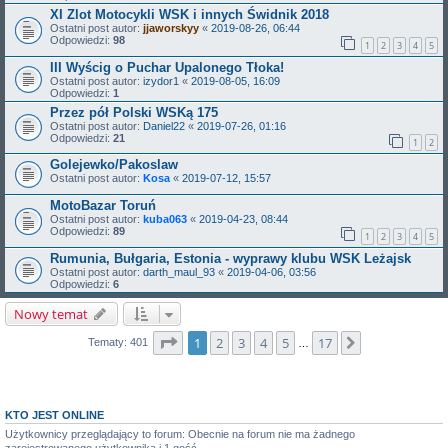
XI Zlot Motocykli WSK i innych Świdnik 2018
Ostatni post autor:
jjaworskyy
«
2019-08-26, 06:44
Odpowiedzi:
98
1
2
3
4
5
III Wyścig o Puchar Upalonego Tłoka!
Ostatni post autor:
izydor1
«
2019-08-05, 16:09
Odpowiedzi:
1
Przez pół Polski WSKą 175
Ostatni post autor:
Daniel22
«
2019-07-26, 01:16
Odpowiedzi:
21
1
2
Golejewko/Pakoslaw
Ostatni post autor:
Kosa
«
2019-07-12, 15:57
MotoBazar Toruń
Ostatni post autor:
kuba063
«
2019-04-23, 08:44
Odpowiedzi:
89
1
2
3
4
5
Rumunia, Bułgaria, Estonia - wyprawy klubu WSK Leżajsk
Ostatni post autor:
darth_maul_93
«
2019-04-06, 03:56
Odpowiedzi:
6
Nowy temat
Strona
1
z
17
1
2
3
4
5
17
Następna
Tematy: 401
…
KTO JEST ONLINE
Użytkownicy przeglądający to forum: Obecnie na forum nie ma żadnego