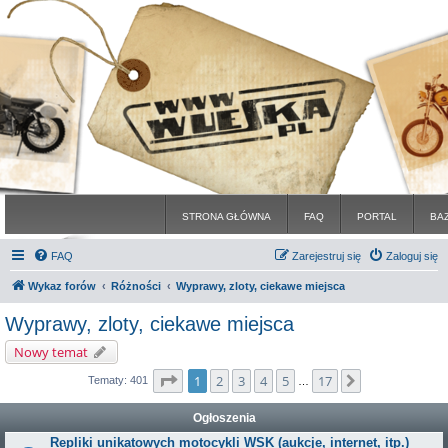
STRONA GŁÓWNA
FAQ
PORTAL
BA
FAQ
Zarejestruj się
Zaloguj się
Wykaz forów
Różności
Wyprawy, zloty, ciekawe miejsca
Wyprawy, zloty, ciekawe miejsca
Nowy temat
Strona
1
z
17
1
2
3
4
5
17
Następna
Tematy: 401
…
Ogłoszenia
Repliki unikatowych motocykli WSK (aukcje, internet, itp.)