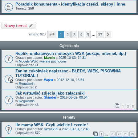
Poradnik konsumenta - identyfikacja części, sklepy i inne
Tematy:
258
Nowy temat
Strona
1
z
37
1
2
3
4
5
37
Następna
Tematy: 920
…
Ogłoszenia
Repliki unikatowych motocykli WSK (aukcje, internet, itp.)
Ostatni post autor:
Marcin
«
2025-10-03, 14:31
w
Modele WSK i wersje pochodne
Odpowiedzi:
11
Zanim cokolwiek napiszesz - BŁĘDY, WIEK, PISOWNIA
TUTORIAL !
Ostatni post autor:
Wężu
«
2012-12-10, 18:54
w
Regulamin
Odpowiedzi:
2
Jak wstawiać zdjęcia jako załączniki
Ostatni post autor:
Skinder
«
2017-08-02, 00:04
w
Regulamin
Odpowiedzi:
43
1
2
3
Tematy
Ile mamy WSK. Czyli wielkie liczenie !
Ostatni post autor:
slawek99
«
2025-01-01, 12:48
Odpowiedzi:
570
1
26
27
28
29
…