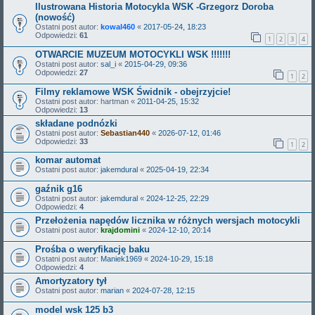
Ilustrowana Historia Motocykla WSK -Grzegorz Doroba
(nowość)
Ostatni post autor:
kowal460
«
2017-05-24, 18:23
Odpowiedzi:
61
1
2
3
4
OTWARCIE MUZEUM MOTOCYKLI WSK !!!!!!!
Ostatni post autor:
sal_i
«
2015-04-29, 09:36
Odpowiedzi:
27
1
2
Filmy reklamowe WSK Świdnik - obejrzyjcie!
Ostatni post autor:
hartman
«
2011-04-25, 15:32
Odpowiedzi:
13
składane podnózki
Ostatni post autor:
Sebastian440
«
2026-07-12, 01:46
Odpowiedzi:
33
1
2
komar automat
Ostatni post autor:
jakemdural
«
2025-04-19, 22:34
gaźnik g16
Ostatni post autor:
jakemdural
«
2024-12-25, 22:29
Odpowiedzi:
4
Przełożenia napędów licznika w różnych wersjach motocykli
Ostatni post autor:
krajdomini
«
2024-12-10, 20:14
Prośba o weryfikację baku
Ostatni post autor:
Maniek1969
«
2024-10-29, 15:18
Odpowiedzi:
4
Amortyzatory tył
Ostatni post autor:
marian
«
2024-07-28, 12:15
model wsk 125 b3