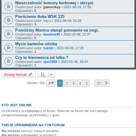
Nieszczelność komory korbowej i skrzyni
Ostatni post autor:
jjaworskyy
«
2021-06-19, 17:55
Odpowiedzi:
5
Pierścienie tłoka WSK 125
Ostatni post autor:
bayu
«
2021-06-04, 01:28
Odpowiedzi:
3
Pomóżmy Monice stanąć ponownie na nogi.
Ostatni post autor:
kwadrat49
«
2021-02-08, 21:37
Odpowiedzi:
5
Mycie karterów silnika
Ostatni post autor:
halcik
«
2021-02-04, 17:29
Odpowiedzi:
1
Czy to kierownica od lelka ?
Ostatni post autor:
igor1956
«
2021-01-05, 19:24
Odpowiedzi:
1
Nowy temat
Strona
1
z
37
1
2
3
4
5
37
Następna
Tematy: 920
…
KTO JEST ONLINE
Użytkownicy przeglądający to forum: Obecnie na forum nie ma żadnego
zarejestrowanego użytkownika i 1 gość
TWOJE UPRAWNIENIA NA TYM FORUM
Nie możesz
tworzyć nowych tematów
Nie możesz
odpowiadać w tematach