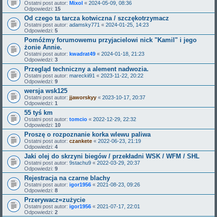
Ostatni post autor:
Mixol
«
2024-05-09, 08:36
Odpowiedzi:
15
Od czego ta tarcza kotwiczna / szczękotrzymacz
Ostatni post autor:
adamsky771
«
2024-01-25, 14:23
Odpowiedzi:
5
Pomóżmy forumowemu przyjacielowi nick "Kamil" i jego
żonie Annie.
Ostatni post autor:
kwadrat49
«
2024-01-18, 21:23
Odpowiedzi:
3
Przegląd techniczny a alement nadwozia.
Ostatni post autor:
mareckii91
«
2023-11-22, 20:22
Odpowiedzi:
9
wersja wsk125
Ostatni post autor:
jjaworskyy
«
2023-10-17, 20:37
Odpowiedzi:
1
55 tyś km
Ostatni post autor:
tomcio
«
2022-12-29, 22:32
Odpowiedzi:
10
Proszę o rozpoznanie korka wlewu paliwa
Ostatni post autor:
czankete
«
2022-06-23, 21:19
Odpowiedzi:
4
Jaki olej do skrzyni biegów / przekładni WSK / WFM / SHL
Ostatni post autor:
9stachu9
«
2022-03-29, 20:37
Odpowiedzi:
9
Rejestracja na czarne blachy
Ostatni post autor:
igor1956
«
2021-08-23, 09:26
Odpowiedzi:
8
Przerywacz=zużycie
Ostatni post autor:
igor1956
«
2021-07-17, 22:01
Odpowiedzi:
2