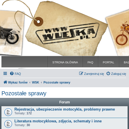
STRONA GŁÓWNA
FAQ
PORTAL
BA
FAQ
Zarejestruj się
Zaloguj się
Wykaz forów
WSK
Pozostałe sprawy
Pozostałe sprawy
Forum
Rejestracja, ubezpieczenie motocykla, problemy prawne
Tematy:
172
Literatura motocyklowa, zdjęcia, schematy i inne
Tematy:
30