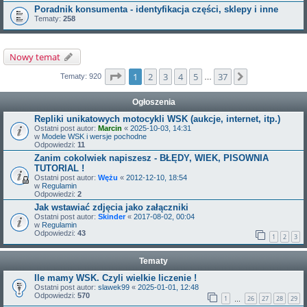
Poradnik konsumenta - identyfikacja części, sklepy i inne
Tematy:
258
Nowy temat
Strona
1
z
37
1
2
3
4
5
37
Następna
Tematy: 920
…
Ogłoszenia
Repliki unikatowych motocykli WSK (aukcje, internet, itp.)
Ostatni post autor:
Marcin
«
2025-10-03, 14:31
w
Modele WSK i wersje pochodne
Odpowiedzi:
11
Zanim cokolwiek napiszesz - BŁĘDY, WIEK, PISOWNIA
TUTORIAL !
Ostatni post autor:
Wężu
«
2012-12-10, 18:54
w
Regulamin
Odpowiedzi:
2
Jak wstawiać zdjęcia jako załączniki
Ostatni post autor:
Skinder
«
2017-08-02, 00:04
w
Regulamin
Odpowiedzi:
43
1
2
3
Tematy
Ile mamy WSK. Czyli wielkie liczenie !
Ostatni post autor:
slawek99
«
2025-01-01, 12:48
Odpowiedzi:
570
1
26
27
28
29
…