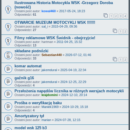
Ilustrowana Historia Motocykla WSK -Grzegorz Doroba
(nowość)
Ostatni post autor:
kowal460
«
2017-05-24, 18:23
Odpowiedzi:
61
1
2
3
4
OTWARCIE MUZEUM MOTOCYKLI WSK !!!!!!!
Ostatni post autor:
sal_i
«
2015-04-29, 09:36
Odpowiedzi:
27
1
2
Filmy reklamowe WSK Świdnik - obejrzyjcie!
Ostatni post autor:
hartman
«
2011-04-25, 15:32
Odpowiedzi:
13
składane podnózki
Ostatni post autor:
Sebastian440
«
2026-07-12, 01:46
Odpowiedzi:
33
1
2
komar automat
Ostatni post autor:
jakemdural
«
2025-04-19, 22:34
gaźnik g16
Ostatni post autor:
jakemdural
«
2024-12-25, 22:29
Odpowiedzi:
4
Przełożenia napędów licznika w różnych wersjach motocykli
Ostatni post autor:
krajdomini
«
2024-12-10, 20:14
Prośba o weryfikację baku
Ostatni post autor:
Maniek1969
«
2024-10-29, 15:18
Odpowiedzi:
4
Amortyzatory tył
Ostatni post autor:
marian
«
2024-07-28, 12:15
model wsk 125 b3