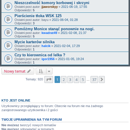
Nieszczelność komory korbowej i skrzyni
Ostatni post autor:
jjaworskyy
«
2021-06-19, 17:55
Odpowiedzi:
5
Pierścienie tłoka WSK 125
Ostatni post autor:
bayu
«
2021-06-04, 01:28
Odpowiedzi:
3
Pomóżmy Monice stanąć ponownie na nogi.
Ostatni post autor:
kwadrat49
«
2021-02-08, 21:37
Odpowiedzi:
5
Mycie karterów silnika
Ostatni post autor:
halcik
«
2021-02-04, 17:29
Odpowiedzi:
1
Czy to kierownica od lelka ?
Ostatni post autor:
igor1956
«
2021-01-05, 19:24
Odpowiedzi:
1
Nowy temat
Strona
1
z
37
1
2
3
4
5
37
Następna
Tematy: 920
…
KTO JEST ONLINE
Użytkownicy przeglądający to forum: Obecnie na forum nie ma żadnego
zarejestrowanego użytkownika i 2 gości
TWOJE UPRAWNIENIA NA TYM FORUM
Nie możesz
tworzyć nowych tematów
Nie możesz
odpowiadać w tematach