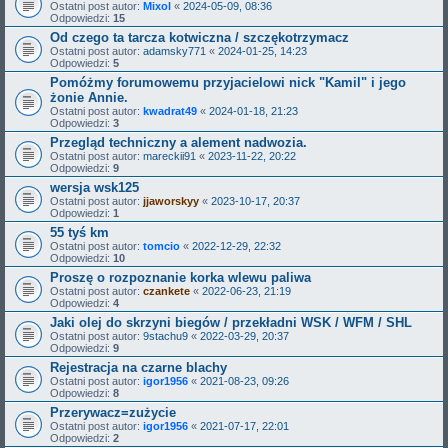
Ostatni post autor:
Mixol
«
2024-05-09, 08:36
Odpowiedzi:
15
Od czego ta tarcza kotwiczna / szczękotrzymacz
Ostatni post autor:
adamsky771
«
2024-01-25, 14:23
Odpowiedzi:
5
Pomóżmy forumowemu przyjacielowi nick "Kamil" i jego
żonie Annie.
Ostatni post autor:
kwadrat49
«
2024-01-18, 21:23
Odpowiedzi:
3
Przegląd techniczny a alement nadwozia.
Ostatni post autor:
mareckii91
«
2023-11-22, 20:22
Odpowiedzi:
9
wersja wsk125
Ostatni post autor:
jjaworskyy
«
2023-10-17, 20:37
Odpowiedzi:
1
55 tyś km
Ostatni post autor:
tomcio
«
2022-12-29, 22:32
Odpowiedzi:
10
Proszę o rozpoznanie korka wlewu paliwa
Ostatni post autor:
czankete
«
2022-06-23, 21:19
Odpowiedzi:
4
Jaki olej do skrzyni biegów / przekładni WSK / WFM / SHL
Ostatni post autor:
9stachu9
«
2022-03-29, 20:37
Odpowiedzi:
9
Rejestracja na czarne blachy
Ostatni post autor:
igor1956
«
2021-08-23, 09:26
Odpowiedzi:
8
Przerywacz=zużycie
Ostatni post autor:
igor1956
«
2021-07-17, 22:01
Odpowiedzi:
2