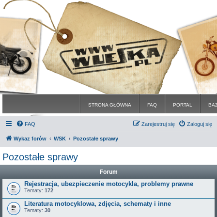
STRONA GŁÓWNA
FAQ
PORTAL
BA
FAQ
Zarejestruj się
Zaloguj się
Wykaz forów
WSK
Pozostałe sprawy
Pozostałe sprawy
Forum
Rejestracja, ubezpieczenie motocykla, problemy prawne
Tematy:
172
Literatura motocyklowa, zdjęcia, schematy i inne
Tematy:
30