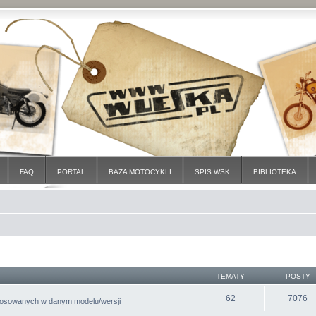
FAQ
PORTAL
BAZA MOTOCYKLI
SPIS WSK
BIBLIOTEKA
TEMATY
POSTY
62
7076
tosowanych w danym modelu/wersji