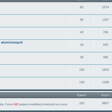
65
1074
96
1337
40
766
 aluminiowych
18
445
30
466
192
1642
140
1338
TEMATY
POSTY
283
9907
ykla. Forum
NIE
popiera modyfikacji motocykli na crossy