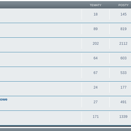
TEMATY
POSTY
18
145
89
819
202
2112
64
603
67
533
24
177
nowe
27
491
171
1339