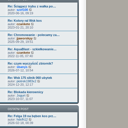
w
t
a
e
s
j
t
Re: Ściągacz trybu z wałka po…
z
n
l
W
autor:
szef100
y
o
n
y
2020-06-16, 09:19
p
w
a
ś
o
s
j
w
Re: Kolory ral Wsk kos
s
z
n
i
W
autor:
czankete
t
y
o
e
y
2023-01-21, 20:10
p
w
t
ś
o
s
l
w
Re: Chromowanie - polecamy za…
s
z
n
i
W
autor:
jjaworskyy
t
y
a
e
y
2025-09-29, 19:51
p
j
t
ś
o
n
l
w
Re: AquaBlast - szkiełkowanie…
s
o
n
i
W
autor:
czankete
t
w
a
e
y
2022-11-05, 07:40
s
j
t
ś
z
n
l
w
Re: czym wyczyścić zbiornik?
y
o
n
i
W
autor:
sbanys
p
w
a
e
y
2026-07-12, 10:54
o
s
j
t
ś
s
z
n
l
w
Re: Wsk 175 silnik 060 ubytek
t
y
o
n
i
W
autor:
piotrek1983x2
p
w
a
e
y
2024-12-20, 12:17
o
s
j
t
ś
s
z
n
l
w
Re: Blokada kierownicy
t
y
o
n
i
W
autor:
Jogurt
p
w
a
e
y
2023-10-07, 11:07
o
s
j
t
ś
s
z
n
l
w
t
y
o
n
i
OSTATNI POST
p
w
a
e
o
s
j
t
Re: Felga 19 na bęben kos prz…
s
z
n
l
W
autor:
hdsfh12
t
y
o
n
y
2026-02-18, 00:39
p
w
a
ś