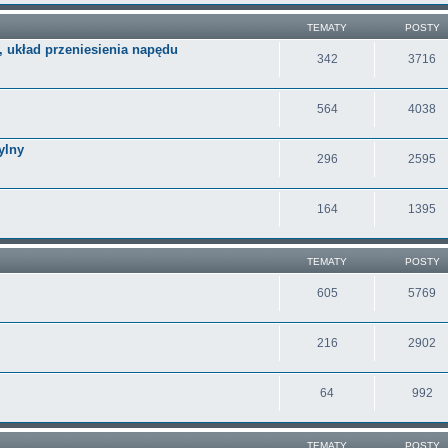
TEMATY
POSTY
, układ przeniesienia napędu
342
3716
564
4038
ylny
296
2595
164
1395
TEMATY
POSTY
605
5769
216
2902
64
992
TEMATY
POSTY