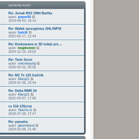
o
s
j
w
s
z
n
i
OSTATNI POST
t
y
o
e
p
w
t
Re: Junak M10 1964 Bartka
o
s
l
W
autor:
peper50
s
z
n
y
2019-09-03, 16:14
t
y
a
ś
p
j
w
Re: Wałek sprzęgłowy SHL/WFM
o
n
i
W
autor:
halcik
s
o
e
y
2022-02-17, 12:44
t
w
t
ś
s
l
w
Re: Drukowane w 3D tuleje prz…
z
n
i
W
autor:
krajdomini
y
a
e
y
2024-12-16, 18:02
p
j
t
ś
o
n
l
w
Re: Twin Szrot
s
o
n
i
W
autor:
onicniepytaj
t
w
a
e
y
2026-03-02, 00:55
s
j
t
ś
z
n
l
w
Re: MZ Ts 125 Gaźnik
y
o
n
i
W
autor:
Marq21
p
w
a
e
y
2024-01-06, 23:44
o
s
j
t
ś
s
z
n
l
w
Re: Delta RMR 24
t
y
o
n
i
W
autor:
Marq21
p
w
a
e
y
2021-03-07, 17:05
o
s
j
t
ś
s
z
n
l
w
cz 516 125ccm
t
y
o
n
i
W
autor:
Stachu.G
p
w
a
e
y
2018-07-28, 17:47
o
s
j
t
ś
s
z
n
l
w
Re: yamaha
t
y
o
n
i
W
autor:
jakemdural
p
w
a
e
y
2024-02-08, 21:46
o
s
j
t
ś
s
z
n
l
w
t
y
o