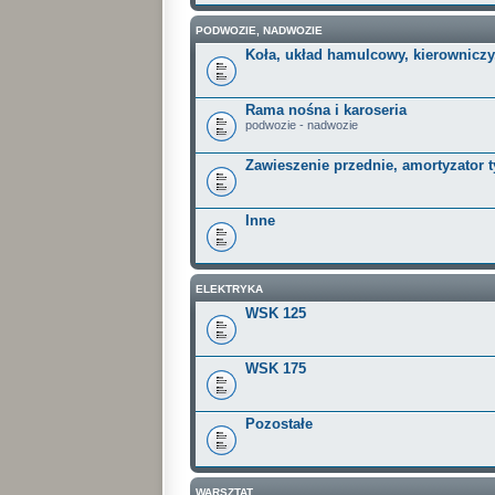
PODWOZIE, NADWOZIE
Koła, układ hamulcowy, kierowniczy
Rama nośna i karoseria
podwozie - nadwozie
Zawieszenie przednie, amortyzator t
Inne
ELEKTRYKA
WSK 125
WSK 175
Pozostałe
WARSZTAT