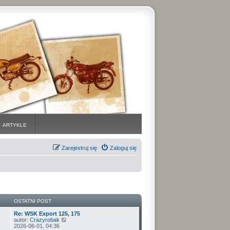
ARTYKLE
Zarejestruj się
Zaloguj się
OSTATNI POST
Re: WSK Export 125, 175
W
autor:
Crazyrobak
y
2026-06-01, 04:36